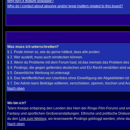
Why isn't X feature available?
Who do I contact about abusive and/or legal matters related to this board?
Was muss ich unterschreiben?
§ 1. Poste immer so, wie du gerne hättest, dass alle posten.
§ 2. Wer austeilt, muss auch einstecken können.
§ 3. Wenn du Probleme mit dem Forum hast, ist das niemals das Problem des
§ 4. Postings, die gegen geltendes deutsches und EU-Recht verstoßen sind un
§ 5. Gewerbliche Werbung ist untersagt.
§ 6. Das Veröffentlichen von Userfotos ohne Einwilligung der Abgebildeten ist 
§ 7. Der Admin kann Beiträge editieren, verschieben, sperren, löschen und Acco
Nach oben
Wo bin ich?
Tylers Kneipe entsprang den Lenden des Herr-der-Ringe-Film-Forums und entwi
Fantasy und sportlichen Gro§veranstaltungen. Ethische und politische Diskuss
du den
Link zum Weblog
, wo lesenswerte Postings gebloggt werden, ohne das
Nach oben