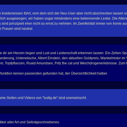
Insiderwissen führt, vom dem sich der Neu-User aber nicht abschrecken lassen sol
reulich ausgewogen, wir haben sogar mindestens eine bekennende Lesbe. Die Altersp
s sind prinzipiell eher nicht so ernst zu nehmen. Im Zweifelsfall immer von Ironie 
 Frauen sind neutral.
 dir am Herzen liegen und Lust und Leidenschaft erkennen lassen. Ein-Zeilen-Spam i
anderung, Unterwäsche, Albert Einstein, den aktuellen Goldpreis, Wankelmotor im
em, Topfpflanzen, Roald Amundsen, Fritz the cat und Weichdrogenerlebnisse. Zum B
hfunktion keinen passenden gefunden hat, der Übersichtlichkeit halber.
me-Seiten und Videos von "lustig.de" sind unerwünscht.
kel aller Art und Selbstgeschriebenes.