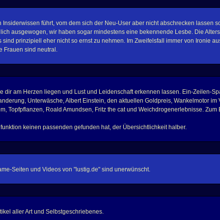
Insiderwissen führt, vom dem sich der Neu-User aber nicht abschrecken lassen sol
reulich ausgewogen, wir haben sogar mindestens eine bekennende Lesbe. Die Altersp
s sind prinzipiell eher nicht so ernst zu nehmen. Im Zweifelsfall immer von Ironie 
 Frauen sind neutral.
 dir am Herzen liegen und Lust und Leidenschaft erkennen lassen. Ein-Zeilen-Spam i
anderung, Unterwäsche, Albert Einstein, den aktuellen Goldpreis, Wankelmotor im
em, Topfpflanzen, Roald Amundsen, Fritz the cat und Weichdrogenerlebnisse. Zum B
hfunktion keinen passenden gefunden hat, der Übersichtlichkeit halber.
me-Seiten und Videos von "lustig.de" sind unerwünscht.
kel aller Art und Selbstgeschriebenes.