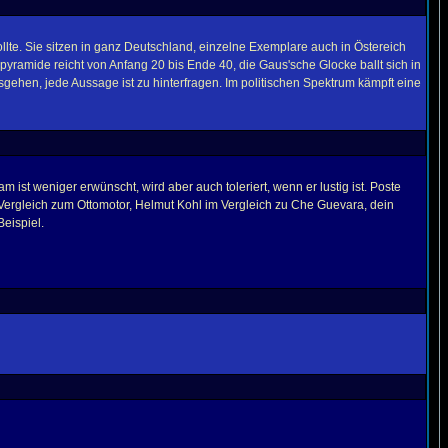
lte. Sie sitzen in ganz Deutschland, einzelne Exemplare auch in Östereich
yramide reicht von Anfang 20 bis Ende 40, die Gaus'sche Glocke ballt sich in
ausgehen, jede Aussage ist zu hinterfragen. Im politischen Spektrum kämpft eine
st weniger erwünscht, wird aber auch toleriert, wenn er lustig ist. Poste
 Vergleich zum Ottomotor, Helmut Kohl im Vergleich zu Che Guevara, dein
eispiel.