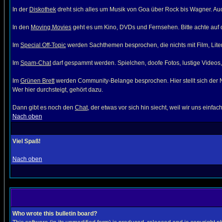
In der
Diskothek
dreht sich alles um Musik von Goa über Rock bis Wagner. Auc
In den
Moving Movies
geht es um Kino, DVDs und Fernsehen. Bitte achte auf die
Im
Special Off-Topic
werden Sachthemen besprochen, die nichts mit Film, Litera
Im
Spam-Chat
darf gespammt werden. Spielchen, doofe Fotos, lustige Videos, s
Im
Grünen Brett
werden Community-Belange besprochen. Hier stellt sich der Neu
Wer hier durchsteigt, gehört dazu.
Dann gibt es noch den
Chat
, der etwas vor sich hin siecht, weil wir uns einf
Nach oben
Viel Spaß!
Nach oben
Who wrote this bulletin board?