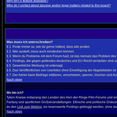
Why isn't X feature available?
Who do I contact about abusive and/or legal matters related to this board?
Was muss ich unterschreiben?
§ 1. Poste immer so, wie du gerne hättest, dass alle posten.
§ 2. Wer austeilt, muss auch einstecken können.
§ 3. Wenn du Probleme mit dem Forum hast, ist das niemals das Problem des
§ 4. Postings, die gegen geltendes deutsches und EU-Recht verstoßen sind un
§ 5. Gewerbliche Werbung ist untersagt.
§ 6. Das Veröffentlichen von Userfotos ohne Einwilligung der Abgebildeten ist 
§ 7. Der Admin kann Beiträge editieren, verschieben, sperren, löschen und Acco
Nach oben
Wo bin ich?
Tylers Kneipe entsprang den Lenden des Herr-der-Ringe-Film-Forums und entwi
Fantasy und sportlichen Gro§veranstaltungen. Ethische und politische Diskuss
du den
Link zum Weblog
, wo lesenswerte Postings gebloggt werden, ohne das
Nach oben