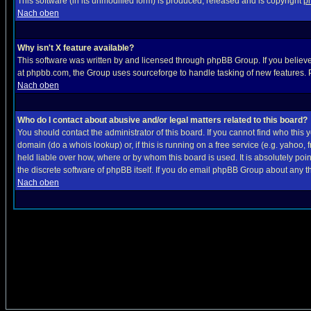
This software (in its unmodified form) is produced, released and is copyright
p
Nach oben
Why isn't X feature available?
This software was written by and licensed through phpBB Group. If you believ
at phpbb.com, the Group uses sourceforge to handle tasking of new features. P
Nach oben
Who do I contact about abusive and/or legal matters related to this board?
You should contact the administrator of this board. If you cannot find who this
domain (do a whois lookup) or, if this is running on a free service (e.g. yahoo
held liable over how, where or by whom this board is used. It is absolutely poi
the discrete software of phpBB itself. If you do email phpBB Group about any th
Nach oben