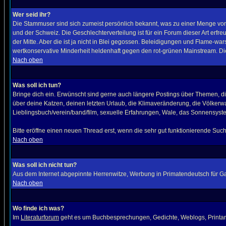
Wer seid ihr?
Die Stammuser sind sich zumeist persönlich bekannt, was zu einer Menge von 
und der Schweiz. Die Geschlechterverteilung ist für ein Forum dieser Art erf
der Mitte. Aber die ist ja nicht in Blei gegossen. Beleidigungen und Flame-war
wertkonservative Minderheit heldenhaft gegen den rot-grünen Mainstream. Die
Nach oben
Was soll ich tun?
Bringe dich ein. Erwünscht sind gerne auch längere Postings über Themen, die
über deine Katzen, deinen letzten Urlaub, die Klimaveränderung, die Völkerw
Lieblingsbuch/verein/band/film, sexuelle Erfahrungen, Wale, das Sonnensyst
Bitte eröffne einen neuen Thread erst, wenn die sehr gut funktionierende Suc
Nach oben
Was soll ich nicht tun?
Aus dem Internet abgepinnte Herrenwitze, Werbung in Primatendeutsch für Ga
Nach oben
Wo finde ich was?
Im
Literaturforum
geht es um Buchbesprechungen, Gedichte, Weblogs, Printarti