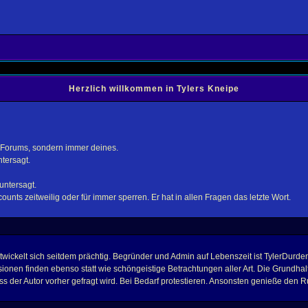
Herzlich willkommen in Tylers Kneipe
 Forums, sondern immer deines.
tersagt.
untersagt.
unts zeitweilig oder für immer sperren. Er hat in allen Fragen das letzte Wort.
ckelt sich seitdem prächtig. Begründer und Admin auf Lebenszeit ist TylerDurden.
ionen finden ebenso statt wie schöngeistige Betrachtungen aller Art. Die Grundhal
s der Autor vorher gefragt wird. Bei Bedarf protestieren. Ansonsten genieße den 