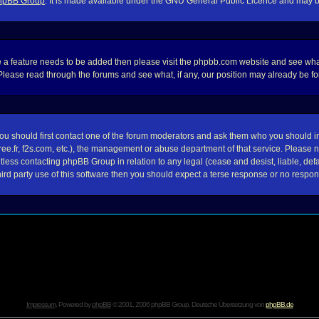
hpBB Group
. It is made available under the GNU General Public Licence and may be 
e a feature needs to be added then please visit the phpbb.com website and see wha
lease read through the forums and see what, if any, our position may already be for
 you should first contact one of the forum moderators and ask them who you should in 
, free.fr, f2s.com, etc.), the management or abuse department of that service. Plea
ntless contacting phpBB Group in relation to any legal (cease and desist, liable, de
ird party use of this software then you should expect a terse response or no respons
Impressum
. Powered by
phpBB
© 2001, 2006 phpBB Group. Deutsche Übersetzung von
phpBB.de