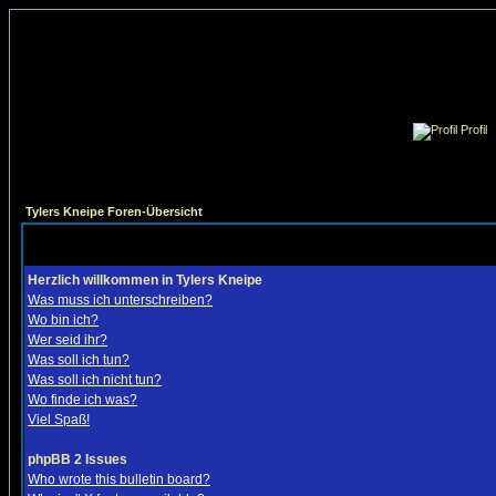
Profil
Tylers Kneipe Foren-Übersicht
Herzlich willkommen in Tylers Kneipe
Was muss ich unterschreiben?
Wo bin ich?
Wer seid ihr?
Was soll ich tun?
Was soll ich nicht tun?
Wo finde ich was?
Viel Spaß!
phpBB 2 Issues
Who wrote this bulletin board?