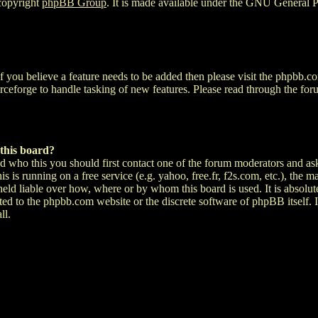
 copyright
phpBB Group
. It is made available under the GNU General P
 you believe a feature needs to be added then please visit the phpbb.
rceforge to handle tasking of new features. Please read through the foru
 this board?
nd who this you should first contact one of the forum moderators and as
s is running on a free service (e.g. yahoo, free.fr, f2s.com, etc.), the 
d liable over how, where or by whom this board is used. It is absolute
lated to the phpbb.com website or the discrete software of phpBB itself
ll.