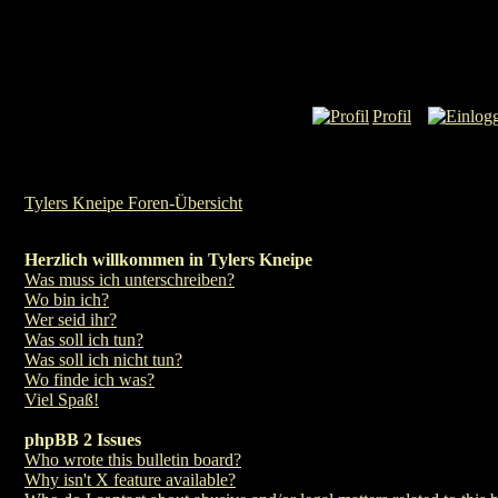
Profil
Tylers Kneipe Foren-Übersicht
Herzlich willkommen in Tylers Kneipe
Was muss ich unterschreiben?
Wo bin ich?
Wer seid ihr?
Was soll ich tun?
Was soll ich nicht tun?
Wo finde ich was?
Viel Spaß!
phpBB 2 Issues
Who wrote this bulletin board?
Why isn't X feature available?