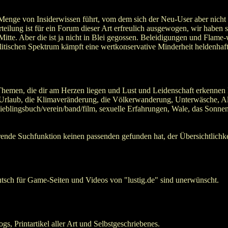
Menge von Insiderwissen führt, vom dem sich der Neu-User aber nicht ab
eilung ist für ein Forum dieser Art erfreulich ausgewogen, wir haben
itte. Aber die ist ja nicht in Blei gegossen. Beleidigungen und Flame-w
olitischen Spektrum kämpft eine wertkonservative Minderheit heldenhaf
Themen, die dir am Herzen liegen und Lust und Leidenschaft erkennen 
zten Urlaub, die Klimaveränderung, die Völkerwanderung, Unterwäsche, A
eblingsbuch/verein/band/film, sexuelle Erfahrungen, Wale, das Sonnen
erende Suchfunktion keinen passenden gefunden hat, der Übersichtlichke
tsch für Game-Seiten und Videos von "lustig.de" sind unerwünscht.
, Printartikel aller Art und Selbstgeschriebenes.