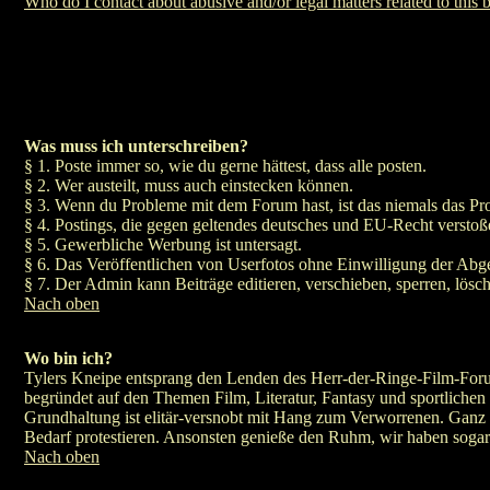
Who do I contact about abusive and/or legal matters related to this 
Was muss ich unterschreiben?
§ 1. Poste immer so, wie du gerne hättest, dass alle posten.
§ 2. Wer austeilt, muss auch einstecken können.
§ 3. Wenn du Probleme mit dem Forum hast, ist das niemals das P
§ 4. Postings, die gegen geltendes deutsches und EU-Recht verstoße
§ 5. Gewerbliche Werbung ist untersagt.
§ 6. Das Veröffentlichen von Userfotos ohne Einwilligung der Abgeb
§ 7. Der Admin kann Beiträge editieren, verschieben, sperren, lösch
Nach oben
Wo bin ich?
Tylers Kneipe entsprang den Lenden des Herr-der-Ringe-Film-Forum
begründet auf den Themen Film, Literatur, Fantasy und sportlichen 
Grundhaltung ist elitär-versnobt mit Hang zum Verworrenen. Ganz 
Bedarf protestieren. Ansonsten genieße den Ruhm, wir haben sogar
Nach oben