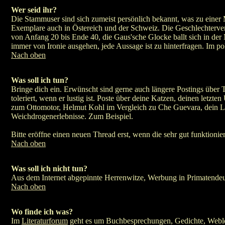
Wer seid ihr?
Die Stammuser sind sich zumeist persönlich bekannt, was zu einer 
Exemplare auch in Östereich und der Schweiz. Die Geschlechtervert
von Anfang 20 bis Ende 40, die Gaus'sche Glocke ballt sich in der M
immer von Ironie ausgehen, jede Aussage ist zu hinterfragen. Im p
Nach oben
Was soll ich tun?
Bringe dich ein. Erwünscht sind gerne auch längere Postings über 
toleriert, wenn er lustig ist. Poste über deine Katzen, deinen let
zum Ottomotor, Helmut Kohl im Vergleich zu Che Guevara, dein Li
Weichdrogenerlebnisse. Zum Beispiel.
Bitte eröffne einen neuen Thread erst, wenn die sehr gut funktioni
Nach oben
Was soll ich nicht tun?
Aus dem Internet abgepinnte Herrenwitze, Werbung in Primatendeu
Nach oben
Wo finde ich was?
Im
Literaturforum
geht es um Buchbesprechungen, Gedichte, Weblogs