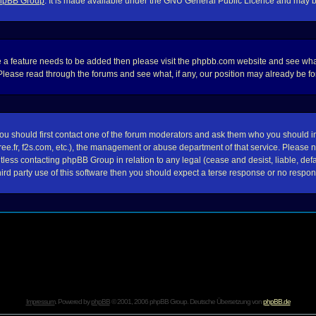
hpBB Group
. It is made available under the GNU General Public Licence and may be 
e a feature needs to be added then please visit the phpbb.com website and see wha
lease read through the forums and see what, if any, our position may already be for
 you should first contact one of the forum moderators and ask them who you should in 
, free.fr, f2s.com, etc.), the management or abuse department of that service. Plea
ntless contacting phpBB Group in relation to any legal (cease and desist, liable, de
ird party use of this software then you should expect a terse response or no respons
Impressum
. Powered by
phpBB
© 2001, 2006 phpBB Group. Deutsche Übersetzung von
phpBB.de