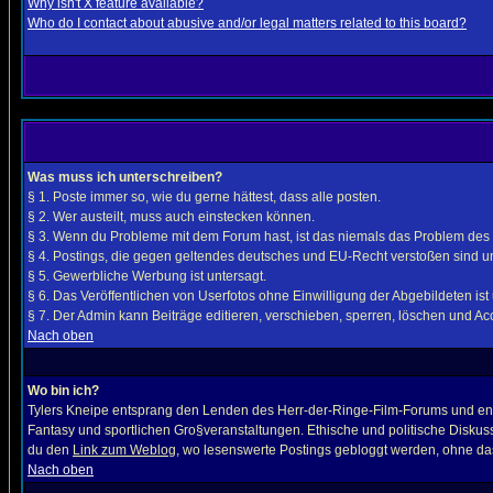
Why isn't X feature available?
Who do I contact about abusive and/or legal matters related to this board?
Was muss ich unterschreiben?
§ 1. Poste immer so, wie du gerne hättest, dass alle posten.
§ 2. Wer austeilt, muss auch einstecken können.
§ 3. Wenn du Probleme mit dem Forum hast, ist das niemals das Problem des
§ 4. Postings, die gegen geltendes deutsches und EU-Recht verstoßen sind un
§ 5. Gewerbliche Werbung ist untersagt.
§ 6. Das Veröffentlichen von Userfotos ohne Einwilligung der Abgebildeten ist 
§ 7. Der Admin kann Beiträge editieren, verschieben, sperren, löschen und Acco
Nach oben
Wo bin ich?
Tylers Kneipe entsprang den Lenden des Herr-der-Ringe-Film-Forums und entwi
Fantasy und sportlichen Gro§veranstaltungen. Ethische und politische Diskuss
du den
Link zum Weblog
, wo lesenswerte Postings gebloggt werden, ohne das
Nach oben