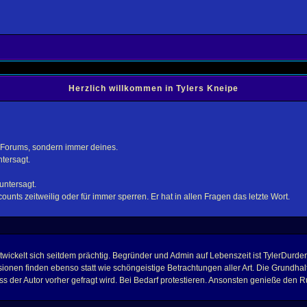
Herzlich willkommen in Tylers Kneipe
 Forums, sondern immer deines.
tersagt.
untersagt.
unts zeitweilig oder für immer sperren. Er hat in allen Fragen das letzte Wort.
ckelt sich seitdem prächtig. Begründer und Admin auf Lebenszeit ist TylerDurden.
ionen finden ebenso statt wie schöngeistige Betrachtungen aller Art. Die Grundhal
s der Autor vorher gefragt wird. Bei Bedarf protestieren. Ansonsten genieße den 