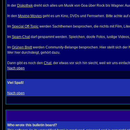
In der
Diskothek
dreht sich alles um Musik von Goa über Rock bis Wagner. Auc
In den
Moving Movies
geht es um Kino, DVDs und Fernsehen. Bitte achte auf die
Im
Special Off-Topic
werden Sachthemen besprochen, die nichts mit Film, Litera
Im
Spam-Chat
darf gespammt werden. Spielchen, doofe Fotos, lustige Videos, s
Im
Grünen Brett
werden Community-Belange besprochen. Hier stellt sich der Neu
Wer hier durchsteigt, gehört dazu.
Dann gibt es noch den
Chat
, der etwas vor sich hin siecht, weil wir uns einf
Nach oben
Viel Spaß!
Nach oben
Who wrote this bulletin board?