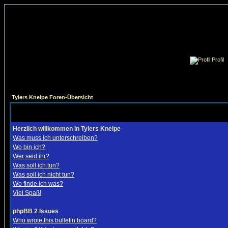
Profil
Tylers Kneipe Foren-Übersicht
Herzlich willkommen in Tylers Kneipe
Was muss ich unterschreiben?
Wo bin ich?
Wer seid ihr?
Was soll ich tun?
Was soll ich nicht tun?
Wo finde ich was?
Viel Spaß!
phpBB 2 Issues
Who wrote this bulletin board?