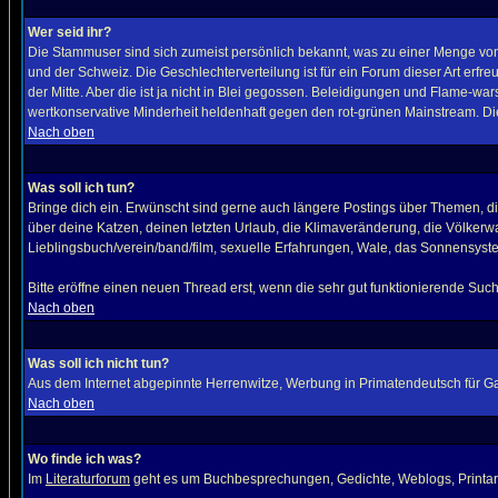
Wer seid ihr?
Die Stammuser sind sich zumeist persönlich bekannt, was zu einer Menge von 
und der Schweiz. Die Geschlechterverteilung ist für ein Forum dieser Art erf
der Mitte. Aber die ist ja nicht in Blei gegossen. Beleidigungen und Flame-war
wertkonservative Minderheit heldenhaft gegen den rot-grünen Mainstream. Die
Nach oben
Was soll ich tun?
Bringe dich ein. Erwünscht sind gerne auch längere Postings über Themen, die
über deine Katzen, deinen letzten Urlaub, die Klimaveränderung, die Völkerw
Lieblingsbuch/verein/band/film, sexuelle Erfahrungen, Wale, das Sonnensyst
Bitte eröffne einen neuen Thread erst, wenn die sehr gut funktionierende Suc
Nach oben
Was soll ich nicht tun?
Aus dem Internet abgepinnte Herrenwitze, Werbung in Primatendeutsch für Ga
Nach oben
Wo finde ich was?
Im
Literaturforum
geht es um Buchbesprechungen, Gedichte, Weblogs, Printarti