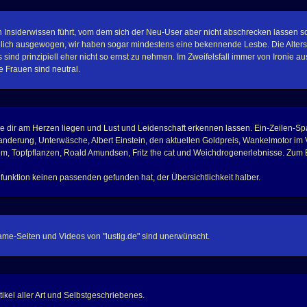
Insiderwissen führt, vom dem sich der Neu-User aber nicht abschrecken lassen sol
reulich ausgewogen, wir haben sogar mindestens eine bekennende Lesbe. Die Altersp
s sind prinzipiell eher nicht so ernst zu nehmen. Im Zweifelsfall immer von Ironie 
 Frauen sind neutral.
 dir am Herzen liegen und Lust und Leidenschaft erkennen lassen. Ein-Zeilen-Spam i
anderung, Unterwäsche, Albert Einstein, den aktuellen Goldpreis, Wankelmotor im
em, Topfpflanzen, Roald Amundsen, Fritz the cat und Weichdrogenerlebnisse. Zum B
hfunktion keinen passenden gefunden hat, der Übersichtlichkeit halber.
me-Seiten und Videos von "lustig.de" sind unerwünscht.
kel aller Art und Selbstgeschriebenes.