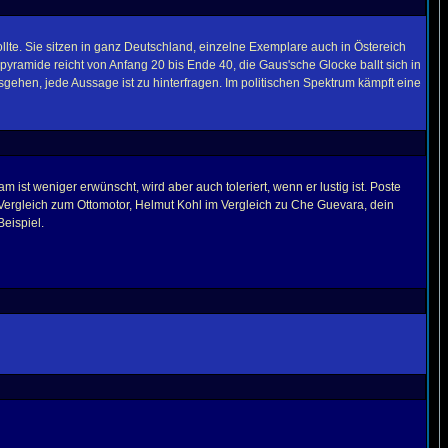
lte. Sie sitzen in ganz Deutschland, einzelne Exemplare auch in Östereich
yramide reicht von Anfang 20 bis Ende 40, die Gaus'sche Glocke ballt sich in
ausgehen, jede Aussage ist zu hinterfragen. Im politischen Spektrum kämpft eine
st weniger erwünscht, wird aber auch toleriert, wenn er lustig ist. Poste
 Vergleich zum Ottomotor, Helmut Kohl im Vergleich zu Che Guevara, dein
eispiel.