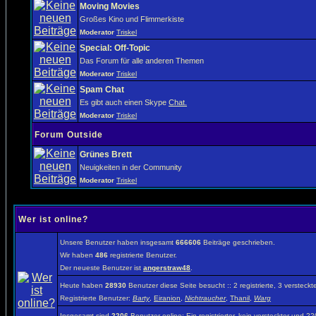
Moving Movies
Großes Kino und Flimmerkiste
Moderator
Triskel
Special: Off-Topic
Das Forum für alle anderen Themen
Moderator
Triskel
Spam Chat
Es gibt auch einen Skype
Chat.
Moderator
Triskel
Forum Outside
Grünes Brett
Neuigkeiten in der Community
Moderator
Triskel
Wer ist online?
Unsere Benutzer haben insgesamt
666606
Beiträge geschrieben.
Wir haben
486
registrierte Benutzer.
Der neueste Benutzer ist
angerstraw48
.
Heute haben
28930
Benutzer diese Seite besucht :: 2 registrierte, 3 verste
Registrierte Benutzer:
Barty
,
Eiranion
,
Nichtraucher
,
Thanil
,
Warg
Insgesamt sind
2206
Benutzer online: Ein registrierter, kein versteckter und 