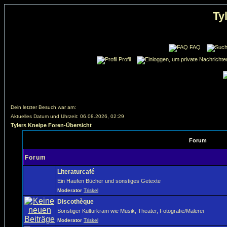
Ty
FAQ
Profil
Dein letzter Besuch war am:
Aktuelles Datum und Uhrzeit: 06.08.2026, 02:29
Tylers Kneipe Foren-Übersicht
Forum
Forum
Literaturcafé
Ein Haufen Bücher und sonstiges Getexte
Moderator
Triskel
Discothèque
Sonstiger Kulturkram wie Musik, Theater, Fotografie/Malerei
Moderator
Triskel