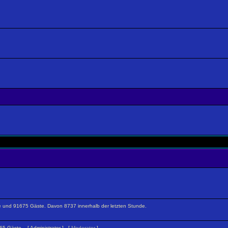
ckte und 91675 Gäste. Davon 8737 innerhalb der letzten Stunde.
1365 Gäste. [
Administrator
] [
Moderator
]