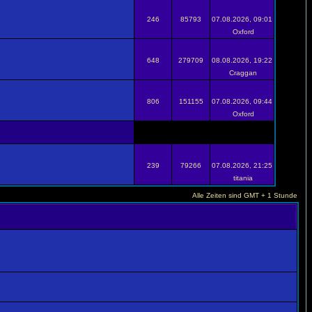
246
85793
07.08.2026, 09:01
Oxford
648
279709
08.08.2026, 19:22
Craggan
806
151155
07.08.2026, 09:44
Oxford
239
79266
07.08.2026, 21:25
titania
Alle Zeiten sind GMT + 1 Stunde