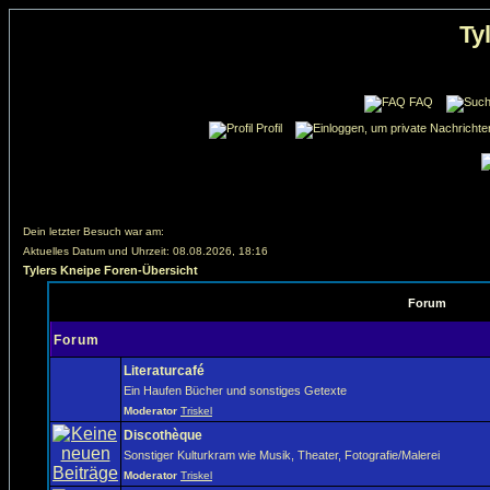
Ty
FAQ
Profil
Dein letzter Besuch war am:
Aktuelles Datum und Uhrzeit: 08.08.2026, 18:16
Tylers Kneipe Foren-Übersicht
Forum
Forum
Literaturcafé
Ein Haufen Bücher und sonstiges Getexte
Moderator
Triskel
Discothèque
Sonstiger Kulturkram wie Musik, Theater, Fotografie/Malerei
Moderator
Triskel