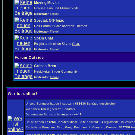
Moving Movies
Großes Kino und Flimmerkiste
Moderator
Triskel
Special: Off-Topic
Das Forum für alle anderen Themen
Moderator
Triskel
Spam Chat
Es gibt auch einen Skype
Chat.
Moderator
Triskel
Forum Outside
Grünes Brett
Neuigkeiten in der Community
Moderator
Triskel
Wer ist online?
Unsere Benutzer haben insgesamt
666636
Beiträge geschrieben.
Wir haben
486
registrierte Benutzer.
Der neueste Benutzer ist
angerstraw48
.
Heute haben
151258
Benutzer diese Seite besucht :: 4 registrierte, 10 vers
Registrierte Benutzer:
Bard
,
Barty
,
Buchfaramir
,
Craggan
,
Dummer FETTER Ho
Insgesamt sind
1728
Benutzer online: Kein registrierter, ein versteckter und 