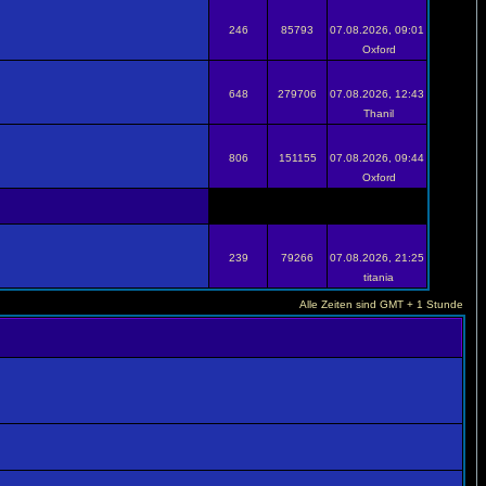
246
85793
07.08.2026, 09:01
Oxford
648
279706
07.08.2026, 12:43
Thanil
806
151155
07.08.2026, 09:44
Oxford
239
79266
07.08.2026, 21:25
titania
Alle Zeiten sind GMT + 1 Stunde