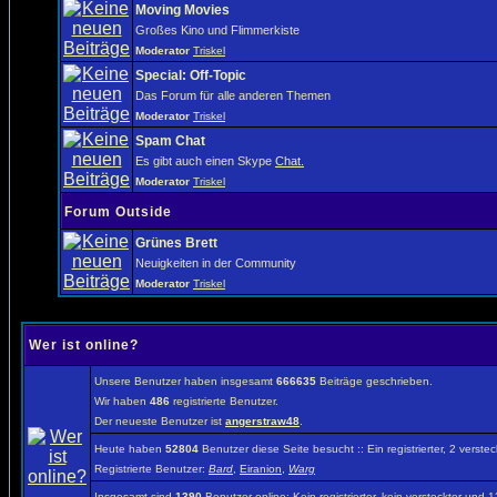
Moving Movies
Großes Kino und Flimmerkiste
Moderator
Triskel
Special: Off-Topic
Das Forum für alle anderen Themen
Moderator
Triskel
Spam Chat
Es gibt auch einen Skype
Chat.
Moderator
Triskel
Forum Outside
Grünes Brett
Neuigkeiten in der Community
Moderator
Triskel
Wer ist online?
Unsere Benutzer haben insgesamt
666635
Beiträge geschrieben.
Wir haben
486
registrierte Benutzer.
Der neueste Benutzer ist
angerstraw48
.
Heute haben
52804
Benutzer diese Seite besucht :: Ein registrierter, 2 vers
Registrierte Benutzer:
Bard
,
Eiranion
,
Warg
Insgesamt sind
1390
Benutzer online: Kein registrierter, kein versteckter und