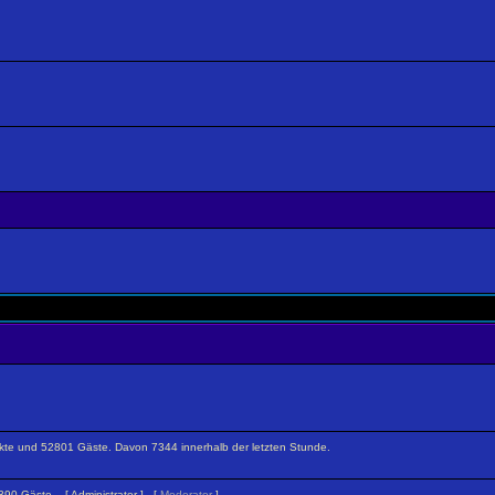
teckte und 52801 Gäste. Davon 7344 innerhalb der letzten Stunde.
 1390 Gäste. [
Administrator
] [
Moderator
]