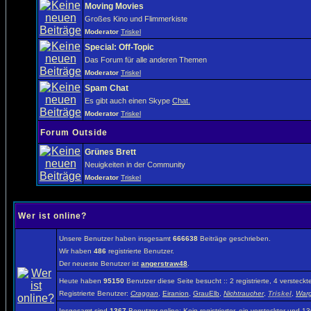
Moving Movies
Großes Kino und Flimmerkiste
Moderator
Triskel
Special: Off-Topic
Das Forum für alle anderen Themen
Moderator
Triskel
Spam Chat
Es gibt auch einen Skype
Chat.
Moderator
Triskel
Forum Outside
Grünes Brett
Neuigkeiten in der Community
Moderator
Triskel
Wer ist online?
Unsere Benutzer haben insgesamt
666638
Beiträge geschrieben.
Wir haben
486
registrierte Benutzer.
Der neueste Benutzer ist
angerstraw48
.
Heute haben
95150
Benutzer diese Seite besucht :: 2 registrierte, 4 verste
Registrierte Benutzer:
Craggan
,
Eiranion
,
GrauElb
,
Nichtraucher
,
Triskel
,
War
Insgesamt sind
1367
Benutzer online: Kein registrierter, ein versteckter und 