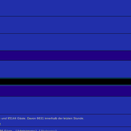
ckte und 95144 Gäste. Davon 8631 innerhalb der letzten Stunde.
g
1366 Gäste. [
Administrator
] [
Moderator
]