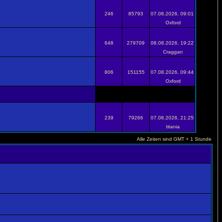
246
85793
07.08.2026, 09:01
Oxford
648
279709
08.08.2026, 19:22
Craggan
806
151155
07.08.2026, 09:44
Oxford
239
79266
07.08.2026, 21:25
titania
Alle Zeiten sind GMT + 1 Stunde