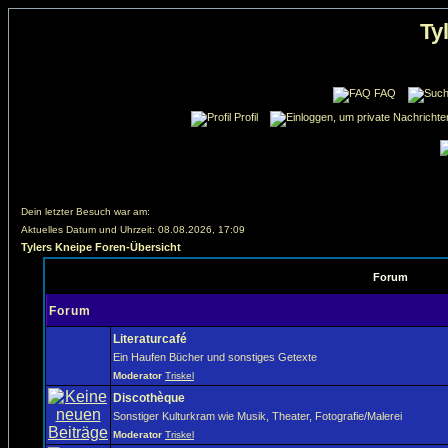
Ty
FAQ
Profil
Dein letzter Besuch war am:
Aktuelles Datum und Uhrzeit: 08.08.2026, 17:09
Tylers Kneipe Foren-Übersicht
Forum
Forum
Literaturcafé
Ein Haufen Bücher und sonstiges Getexte
Moderator
Triskel
Discothèque
Sonstiger Kulturkram wie Musik, Theater, Fotografie/Malerei
Moderator
Triskel