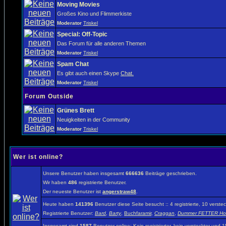
Moving Movies
Großes Kino und Flimmerkiste
Moderator
Triskel
Special: Off-Topic
Das Forum für alle anderen Themen
Moderator
Triskel
Spam Chat
Es gibt auch einen Skype
Chat.
Moderator
Triskel
Forum Outside
Grünes Brett
Neuigkeiten in der Community
Moderator
Triskel
Wer ist online?
Unsere Benutzer haben insgesamt
666636
Beiträge geschrieben.
Wir haben
486
registrierte Benutzer.
Der neueste Benutzer ist
angerstraw48
.
Heute haben
141396
Benutzer diese Seite besucht :: 4 registrierte, 10 vers
Registrierte Benutzer:
Bard
,
Barty
,
Buchfaramir
,
Craggan
,
Dummer FETTER Ho
Insgesamt sind
1587
Benutzer online: Kein registrierter, kein versteckter und