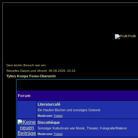
Profil
Dein letzter Besuch war am:
Aktuelles Datum und Uhrzeit: 06.08.2026, 22:22
Tylers Kneipe Foren-Übersicht
Forum
Literaturcafé
Ein Haufen Bücher und sonstiges Getexte
Moderator
Triskel
Discothèque
Sonstiger Kulturkram wie Musik, Theater, Fotografie/Malerei
Moderator
Triskel