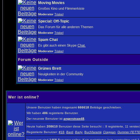
Moving Movies
Großes Kino und Flimmerkiste
Moderator
Triskel
Special: Off-Topic
Das Forum für alle anderen Themen
Moderator
Triskel
Spam Chat
Es gibt auch einen Skype
Chat.
Moderator
Triskel
Forum Outside
Grünes Brett
Neuigkeiten in der Community
Moderator
Triskel
Wer ist online?
Unsere Benutzer haben insgesamt
666618
Beiträge geschrieben.
Wir haben
486
registrierte Benutzer.
Der neueste Benutzer ist
angerstraw48
.
Heute haben
208610
Benutzer diese Seite besucht :: 8 registrierte, 11 vers
Registrierte Benutzer:
#18
,
Bard
,
Barty
,
Buchfaramir
,
Craggan
,
Dummer FETTE
Insgesamt sind
1468
Benutzer online: Kein registrierter, kein versteckter und