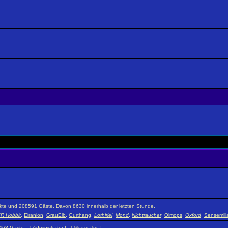
teckte und 208591 Gäste. Davon 8630 innerhalb der letzten Stunde.
R Hobbit
,
Eiranion
,
GrauElb
,
Gurthang
,
Lothiriel
,
Mond
,
Nichtraucher
,
Olmops
,
Oxford
,
Sensemill
 1468 Gäste. [
Administrator
] [
Moderator
]