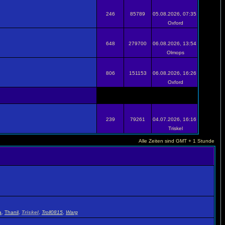
246
85789
05.08.2026, 07:35
Oxford
648
279700
06.08.2026, 13:54
Olmops
806
151153
06.08.2026, 16:26
Oxford
239
79261
04.07.2026, 16:16
Triskel
Alle Zeiten sind GMT + 1 Stunde
a
,
Thanil
,
Triskel
,
Troll0815
,
Warg