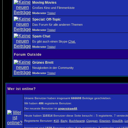
Moving Movies
Großes Kino und Flimmerkiste
Moderator
Triskel
Special: Off-Topic
Das Forum für alle anderen Themen
Moderator
Triskel
Spam Chat
Es gibt auch einen Skype
Chat.
Moderator
Triskel
Forum Outside
Grünes Brett
Neuigkeiten in der Community
Moderator
Triskel
Wer ist online?
Unsere Benutzer haben insgesamt
666608
Beiträge geschrieben.
Wir haben
486
registrierte Benutzer.
Der neueste Benutzer ist
angerstraw48
.
Heute haben
110314
Benutzer diese Seite besucht :: 5 registrierte, 7 verst
Registrierte Benutzer:
#18
,
Barty
,
Buchfaramir
,
Craggan
,
Eiranion
,
GrauElb
,
Lot
Insgesamt sind
1828
Benutzer online: Kein registrierter, 3 versteckte und 18