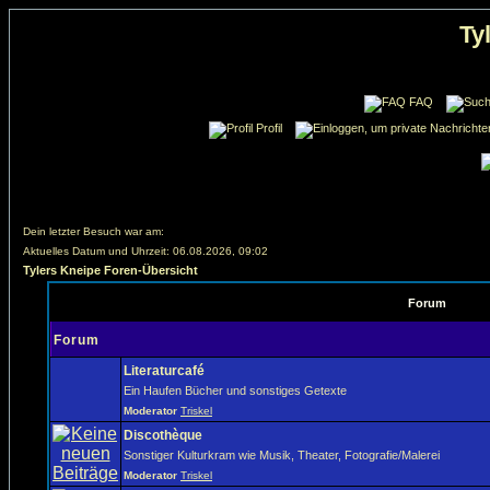
Ty
FAQ
Profil
Dein letzter Besuch war am:
Aktuelles Datum und Uhrzeit: 06.08.2026, 09:02
Tylers Kneipe Foren-Übersicht
Forum
Forum
Literaturcafé
Ein Haufen Bücher und sonstiges Getexte
Moderator
Triskel
Discothèque
Sonstiger Kulturkram wie Musik, Theater, Fotografie/Malerei
Moderator
Triskel