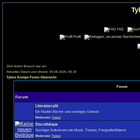
Ty
FAQ
Profil
Dein letzter Besuch war am:
Aktuelles Datum und Uhrzeit: 06.08.2026, 00:16
Tylers Kneipe Foren-Übersicht
Forum
Forum
Literaturcafé
Ein Haufen Bücher und sonstiges Getexte
Moderator
Triskel
Discothèque
Sonstiger Kulturkram wie Musik, Theater, Fotografie/Malerei
Moderator
Triskel