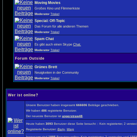
Moving Movies
Großes Kino und Flimmerkiste
Moderator
Triskel
Special: Off-Topic
Das Forum für alle anderen Themen
Moderator
Triskel
Spam Chat
Es gibt auch einen Skype
Chat.
Moderator
Triskel
Forum Outside
Grünes Brett
Neuigkeiten in der Community
Moderator
Triskel
Wer ist online?
Unsere Benutzer haben insgesamt
666606
Beiträge geschrieben.
Wir haben
486
registrierte Benutzer.
Der neueste Benutzer ist
angerstraw48
.
Heute haben
3093
Benutzer diese Seite besucht :: Kein registrierter, 2 vers
Registrierte Benutzer:
Barty
,
Warg
Insgesamt sind
1885
Benutzer online: Kein registrierter, 2 versteckte und 18