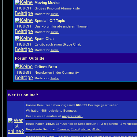
Moving Movies
Großes Kino und Flimmerkiste
Moderator
Triskel
Special: Off-Topic
Das Forum für alle anderen Themen
Moderator
Triskel
Spam Chat
Es gibt auch einen Skype
Chat.
Moderator
Triskel
Forum Outside
Grünes Brett
Neuigkeiten in der Community
Moderator
Triskel
Wer ist online?
Unsere Benutzer haben insgesamt
666621
Beiträge geschrieben.
Wir haben
486
registrierte Benutzer.
Der neueste Benutzer ist
angerstraw48
.
Heute haben
35834
Benutzer diese Seite besucht :: 2 registrierte, 2 verste
Registrierte Benutzer:
Eiranion
,
Thanil
,
titania
,
Wolter
Insgesamt sind
1507
Benutzer online: Kein registrierter, kein versteckter und