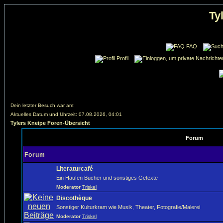
Ty
FAQ
Profil
Dein letzter Besuch war am:
Aktuelles Datum und Uhrzeit: 07.08.2026, 04:01
Tylers Kneipe Foren-Übersicht
Forum
Forum
Literaturcafé
Ein Haufen Bücher und sonstiges Getexte
Moderator
Triskel
Discothèque
Sonstiger Kulturkram wie Musik, Theater, Fotografie/Malerei
Moderator
Triskel