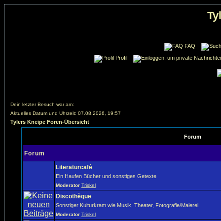
Ty
FAQ
Profil
Dein letzter Besuch war am:
Aktuelles Datum und Uhrzeit: 07.08.2026, 19:57
Tylers Kneipe Foren-Übersicht
Forum
Forum
Literaturcafé
Ein Haufen Bücher und sonstiges Getexte
Moderator
Triskel
Discothèque
Sonstiger Kulturkram wie Musik, Theater, Fotografie/Malerei
Moderator
Triskel