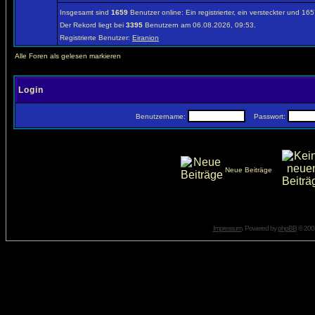
Insgesamt sind
1659
Benutzer online: Ein registrierter, ein versteckter und 1
Der Rekord liegt bei
3395
Benutzern am 06.08.2026, 09:53.
Registrierte Benutzer:
Eiranion
Alle Foren als gelesen markieren
Login
Benutzername:
Passwort:
Neue Beiträge
Impressum
. Powered by
phpBB
© 2001