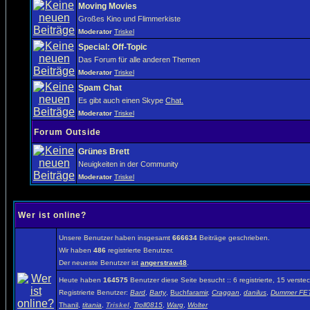
Moving Movies
Großes Kino und Flimmerkiste
Moderator
Triskel
Special: Off-Topic
Das Forum für alle anderen Themen
Moderator
Triskel
Spam Chat
Es gibt auch einen Skype
Chat.
Moderator
Triskel
Forum Outside
Grünes Brett
Neuigkeiten in der Community
Moderator
Triskel
Wer ist online?
Unsere Benutzer haben insgesamt
666634
Beiträge geschrieben.
Wir haben
486
registrierte Benutzer.
Der neueste Benutzer ist
angerstraw48
.
Heute haben
164575
Benutzer diese Seite besucht :: 6 registrierte, 15 vers
Registrierte Benutzer:
Bard
,
Barty
,
Buchfaramir
,
Craggan
,
danilus
,
Dummer FET
Thanil
,
titania
,
Triskel
,
Troll0815
,
Warg
,
Wolter