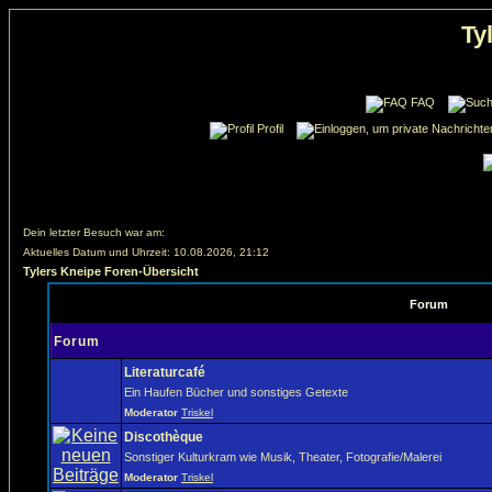
Ty
FAQ
Profil
Dein letzter Besuch war am:
Aktuelles Datum und Uhrzeit: 10.08.2026, 21:12
Tylers Kneipe Foren-Übersicht
Forum
Forum
Literaturcafé
Ein Haufen Bücher und sonstiges Getexte
Moderator
Triskel
Discothèque
Sonstiger Kulturkram wie Musik, Theater, Fotografie/Malerei
Moderator
Triskel