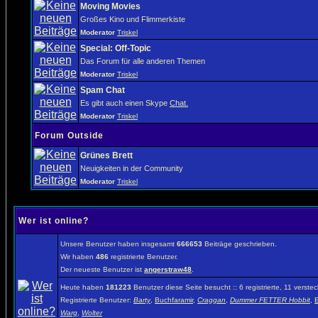
Moving Movies
Großes Kino und Flimmerkiste
Moderator
Triskel
Special: Off-Topic
Das Forum für alle anderen Themen
Moderator
Triskel
Spam Chat
Es gibt auch einen Skype
Chat.
Moderator
Triskel
Forum Outside
Grünes Brett
Neuigkeiten in der Community
Moderator
Triskel
Wer ist online?
Unsere Benutzer haben insgesamt
666653
Beiträge geschrieben.
Wir haben
486
registrierte Benutzer.
Der neueste Benutzer ist
angerstraw48
.
Heute haben
181223
Benutzer diese Seite besucht :: 6 registrierte, 11 vers
Registrierte Benutzer:
Barty
,
Buchfaramir
,
Craggan
,
Dummer FETTER Hobbit
,
E
Warg
,
Wolter