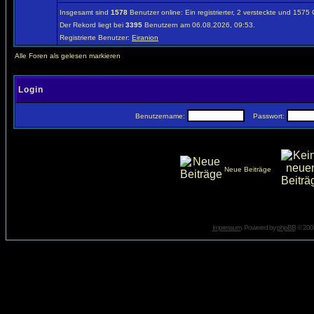
Insgesamt sind
1578
Benutzer online: Ein registrierter, 2 versteckte und 1575
Der Rekord liegt bei
3395
Benutzern am 06.08.2026, 09:53.
Registrierte Benutzer:
Eiranion
Alle Foren als gelesen markieren
Login
Benutzername:
Passwort:
Neue Beiträge
Impressum
. Powered by
phpBB
© 2001