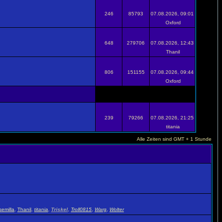
246
85793
07.08.2026, 09:01
Oxford
648
279706
07.08.2026, 12:43
Thanil
806
151155
07.08.2026, 09:44
Oxford
239
79266
07.08.2026, 21:25
titania
Alle Zeiten sind GMT + 1 Stunde
emilla
,
Thanil
,
titania
,
Triskel
,
Troll0815
,
Warg
,
Wolter