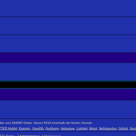
teckte und 184980 Gäste. Davon 9319 innerhalb der letzten Stunde.
TER Hobbit
,
Eiranion
,
GrauElb
,
Gurthang
,
Helcaraxe
,
Lothiriel
,
Mond
,
Nichtraucher
,
Oxford
,
Sens
 1671 Gäste. [
Administrator
] [
Moderator
]