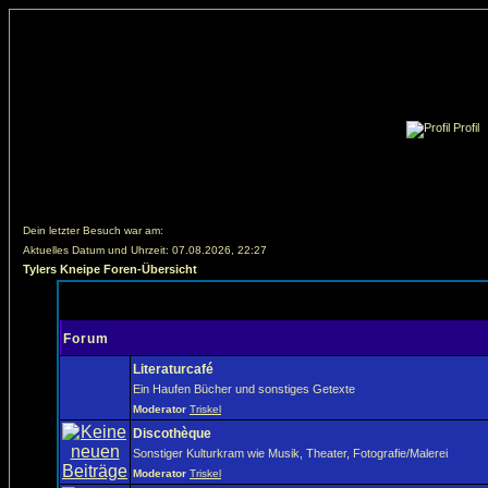
Profil
Dein letzter Besuch war am:
Aktuelles Datum und Uhrzeit: 07.08.2026, 22:27
Tylers Kneipe Foren-Übersicht
Forum
Literaturcafé
Ein Haufen Bücher und sonstiges Getexte
Moderator
Triskel
Discothèque
Sonstiger Kulturkram wie Musik, Theater, Fotografie/Malerei
Moderator
Triskel