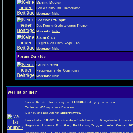
Moving Movies
Großes Kino und Flimmerkiste
Moderator
Triskel
Special: Off-Topic
Das Forum für alle anderen Themen
Moderator
Triskel
Spam Chat
Es gibt auch einen Skype
Chat.
Moderator
Triskel
Forum Outside
Grünes Brett
Neuigkeiten in der Community
Moderator
Triskel
Wer ist online?
Unsere Benutzer haben insgesamt
666635
Beiträge geschrieben.
Wir haben
486
registrierte Benutzer.
Der neueste Benutzer ist
angerstraw48
.
Heute haben
185001
Benutzer diese Seite besucht :: 6 registrierte, 15 vers
Registrierte Benutzer:
Bard
,
Barty
,
Buchfaramir
,
Craggan
,
danilus
,
Dummer FET
Insgesamt sind
1671
Benutzer online: Kein registrierter, kein versteckter und