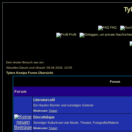
Ty
FAQ
Profil
Dein letzter Besuch war am:
Aktuelles Datum und Uhrzeit: 09.08.2026, 10:05
Tylers Kneipe Foren-Übersicht
Forum
Forum
Literaturcafé
Ein Haufen Bücher und sonstiges Getexte
Moderator
Triskel
Discothèque
Sonstiger Kulturkram wie Musik, Theater, Fotografie/Malerei
Moderator
Triskel