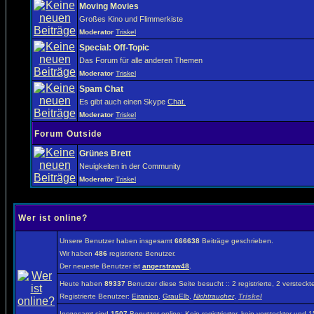
Moving Movies
Großes Kino und Flimmerkiste
Moderator
Triskel
Special: Off-Topic
Das Forum für alle anderen Themen
Moderator
Triskel
Spam Chat
Es gibt auch einen Skype
Chat.
Moderator
Triskel
Forum Outside
Grünes Brett
Neuigkeiten in der Community
Moderator
Triskel
Wer ist online?
Unsere Benutzer haben insgesamt
666638
Beiträge geschrieben.
Wir haben
486
registrierte Benutzer.
Der neueste Benutzer ist
angerstraw48
.
Heute haben
89337
Benutzer diese Seite besucht :: 2 registrierte, 2 verste
Registrierte Benutzer:
Eiranion
,
GrauElb
,
Nichtraucher
,
Triskel
Insgesamt sind
1507
Benutzer online: Kein registrierter, kein versteckter und