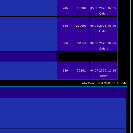
246
85789
05.08.2026, 07:35
Oxford
648
279699
06.08.2026, 08:20
Oxford
806
151146
06.08.2026, 09:06
Oxford
239
79261
04.07.2026, 16:16
Triskel
Alle Zeiten sind GMT + 1 Stunde