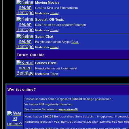
Moving Movies
Großes Kino und Flimmerkiste
Moderator
Triskel
Special: Off-Topic
Das Forum für alle anderen Themen
Moderator
Triskel
Spam Chat
Es gibt auch einen Skype
Chat.
Moderator
Triskel
Forum Outside
Grünes Brett
Neuigkeiten in der Community
Moderator
Triskel
Wer ist online?
Unsere Benutzer haben insgesamt
666609
Beiträge geschrieben.
Wir haben
486
registrierte Benutzer.
Der neueste Benutzer ist
angerstraw48
.
Heute haben
126354
Benutzer diese Seite besucht :: 6 registrierte, 8 verst
Registrierte Benutzer:
#18
,
Barty
,
Buchfaramir
,
Craggan
,
Dummer FETTER Hob
Insgesamt sind
3188
Benutzer online: Kein registrierter, kein versteckter und