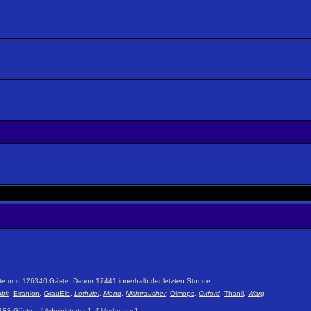
eckte und 126340 Gäste. Davon 17441 innerhalb der letzten Stunde.
bit
,
Eiranion
,
GrauElb
,
Lothiriel
,
Mond
,
Nichtraucher
,
Olmops
,
Oxford
,
Thanil
,
Warg
 3188 Gäste. [
Administrator
] [
Moderator
]