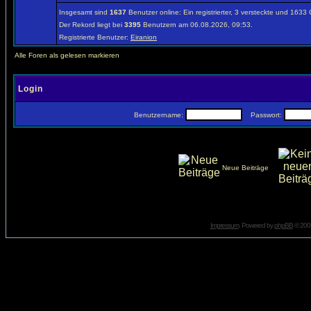
Insgesamt sind
1637
Benutzer online: Ein registrierter, 3 versteckte und 1633
Der Rekord liegt bei
3395
Benutzern am 06.08.2026, 09:53.
Registrierte Benutzer:
Eiranion
Alle Foren als gelesen markieren
Login
Benutzername:
Passwort:
Neue Beiträge
Impressum
. Powered by
phpBB
© 2001