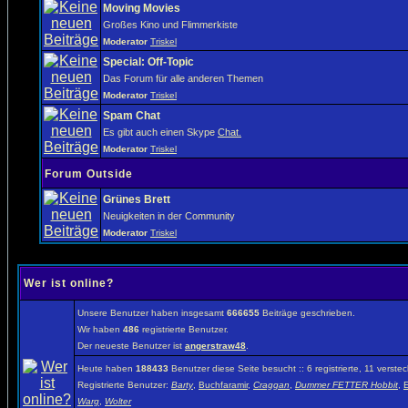
Moving Movies
Großes Kino und Flimmerkiste
Moderator
Triskel
Special: Off-Topic
Das Forum für alle anderen Themen
Moderator
Triskel
Spam Chat
Es gibt auch einen Skype
Chat.
Moderator
Triskel
Forum Outside
Grünes Brett
Neuigkeiten in der Community
Moderator
Triskel
Wer ist online?
Unsere Benutzer haben insgesamt
666655
Beiträge geschrieben.
Wir haben
486
registrierte Benutzer.
Der neueste Benutzer ist
angerstraw48
.
Heute haben
188433
Benutzer diese Seite besucht :: 6 registrierte, 11 vers
Registrierte Benutzer:
Barty
,
Buchfaramir
,
Craggan
,
Dummer FETTER Hobbit
,
E
Warg
,
Wolter