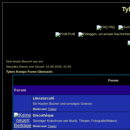
Ty
FAQ
Profil
Dein letzter Besuch war am:
Aktuelles Datum und Uhrzeit: 10.08.2026, 22:04
Tylers Kneipe Foren-Übersicht
Forum
Forum
Literaturcafé
Ein Haufen Bücher und sonstiges Getexte
Moderator
Triskel
Discothèque
Sonstiger Kulturkram wie Musik, Theater, Fotografie/Malerei
Moderator
Triskel