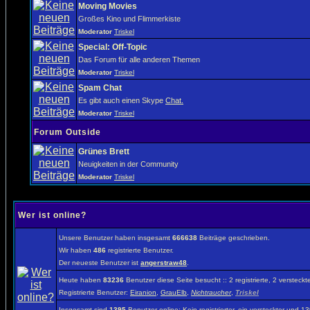
Moving Movies
Großes Kino und Flimmerkiste
Moderator
Triskel
Special: Off-Topic
Das Forum für alle anderen Themen
Moderator
Triskel
Spam Chat
Es gibt auch einen Skype
Chat.
Moderator
Triskel
Forum Outside
Grünes Brett
Neuigkeiten in der Community
Moderator
Triskel
Wer ist online?
Unsere Benutzer haben insgesamt
666638
Beiträge geschrieben.
Wir haben
486
registrierte Benutzer.
Der neueste Benutzer ist
angerstraw48
.
Heute haben
83236
Benutzer diese Seite besucht :: 2 registrierte, 2 verste
Registrierte Benutzer:
Eiranion
,
GrauElb
,
Nichtraucher
,
Triskel
Insgesamt sind
1395
Benutzer online: Kein registrierter, ein versteckter und 