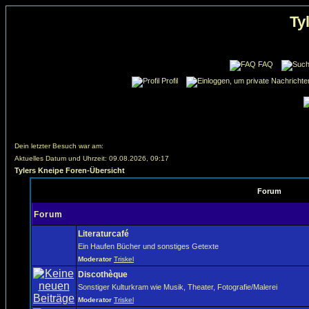
Ty
FAQ
Profil
Dein letzter Besuch war am:
Aktuelles Datum und Uhrzeit: 09.08.2026, 09:17
Tylers Kneipe Foren-Übersicht
Forum
Forum
Literaturcafé
Ein Haufen Bücher und sonstiges Getexte
Moderator
Triskel
Discothèque
Sonstiger Kulturkram wie Musik, Theater, Fotografie/Malerei
Moderator
Triskel