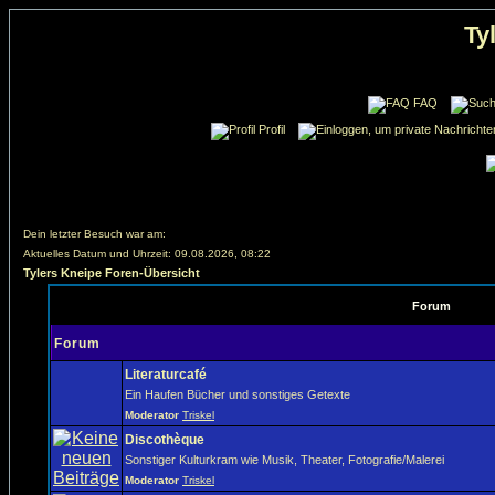
Ty
FAQ
Profil
Dein letzter Besuch war am:
Aktuelles Datum und Uhrzeit: 09.08.2026, 08:22
Tylers Kneipe Foren-Übersicht
Forum
Forum
Literaturcafé
Ein Haufen Bücher und sonstiges Getexte
Moderator
Triskel
Discothèque
Sonstiger Kulturkram wie Musik, Theater, Fotografie/Malerei
Moderator
Triskel