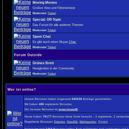
Moving Movies
Großes Kino und Flimmerkiste
Moderator
Triskel
Special: Off-Topic
Das Forum für alle anderen Themen
Moderator
Triskel
Spam Chat
Es gibt auch einen Skype
Chat.
Moderator
Triskel
Forum Outside
Grünes Brett
Neuigkeiten in der Community
Moderator
Triskel
Wer ist online?
Unsere Benutzer haben insgesamt
666638
Beiträge geschrieben.
Wir haben
486
registrierte Benutzer.
Der neueste Benutzer ist
angerstraw48
.
Heute haben
76177
Benutzer diese Seite besucht :: 2 registrierte, 2 verste
Registrierte Benutzer:
Eiranion
,
GrauElb
,
Nichtraucher
,
Triskel
Insgesamt sind
1464
Benutzer online: Kein registrierter, kein versteckter und