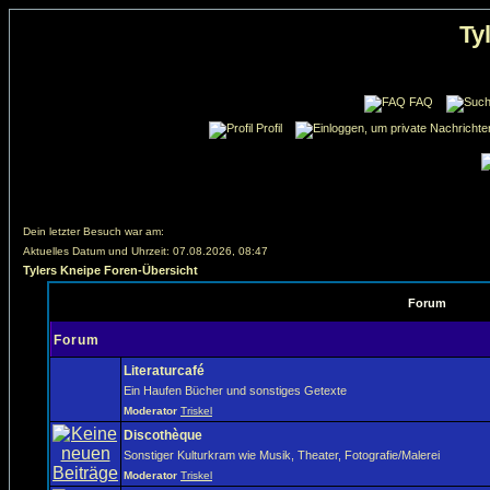
Ty
FAQ
Profil
Dein letzter Besuch war am:
Aktuelles Datum und Uhrzeit: 07.08.2026, 08:47
Tylers Kneipe Foren-Übersicht
Forum
Forum
Literaturcafé
Ein Haufen Bücher und sonstiges Getexte
Moderator
Triskel
Discothèque
Sonstiger Kulturkram wie Musik, Theater, Fotografie/Malerei
Moderator
Triskel