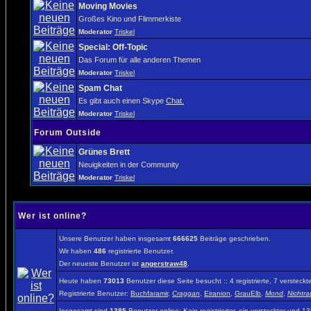
Moving Movies
Großes Kino und Flimmerkiste
Moderator
Triskel
Special: Off-Topic
Das Forum für alle anderen Themen
Moderator
Triskel
Spam Chat
Es gibt auch einen Skype
Chat.
Moderator
Triskel
Forum Outside
Grünes Brett
Neuigkeiten in der Community
Moderator
Triskel
Wer ist online?
Unsere Benutzer haben insgesamt
666625
Beiträge geschrieben.
Wir haben
486
registrierte Benutzer.
Der neueste Benutzer ist
angerstraw48
.
Heute haben
73013
Benutzer diese Seite besucht :: 4 registrierte, 7 verste
Registrierte Benutzer:
Buchfaramir
,
Craggan
,
Eiranion
,
GrauElb
,
Mond
,
Nichtra
Insgesamt sind
1385
Benutzer online: Kein registrierter, ein versteckter und 