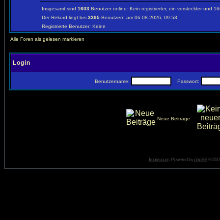
Insgesamt sind
1603
Benutzer online: Kein registrierter, ein versteckter und 
Der Rekord liegt bei
3395
Benutzern am 06.08.2026, 09:53.
Registrierte Benutzer: Keine
Alle Foren als gelesen markieren
Login
Benutzername:
Passwort:
Neue Beiträge
Impressum
. Powered by
phpBB
© 2001