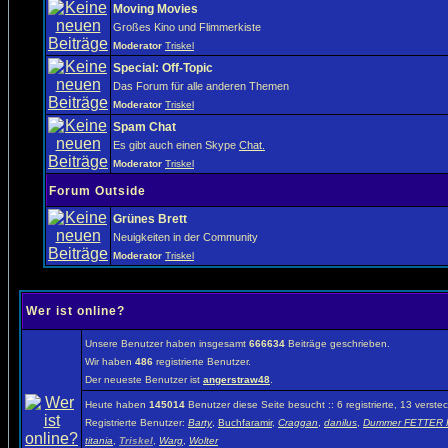
Moving Movies
Großes Kino und Flimmerkiste
Moderator
Triskel
Special: Off-Topic
Das Forum für alle anderen Themen
Moderator
Triskel
Spam Chat
Es gibt auch einen Skype
Chat.
Moderator
Triskel
Forum Outside
Grünes Brett
Neuigkeiten in der Community
Moderator
Triskel
Wer ist online?
Unsere Benutzer haben insgesamt
666634
Beiträge geschrieben.
Wir haben
486
registrierte Benutzer.
Der neueste Benutzer ist
angerstraw48
.
Heute haben
145014
Benutzer diese Seite besucht :: 6 registrierte, 13 vers
Registrierte Benutzer:
Barty
,
Buchfaramir
,
Craggan
,
danilus
,
Dummer FETTER H
titania
,
Triskel
,
Warg
,
Wolter