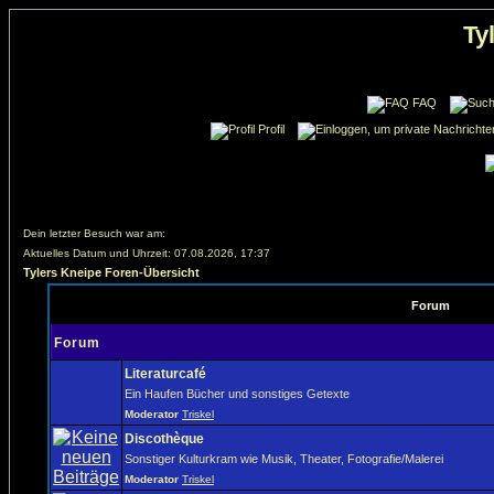
Ty
FAQ
Profil
Dein letzter Besuch war am:
Aktuelles Datum und Uhrzeit: 07.08.2026, 17:37
Tylers Kneipe Foren-Übersicht
Forum
Forum
Literaturcafé
Ein Haufen Bücher und sonstiges Getexte
Moderator
Triskel
Discothèque
Sonstiger Kulturkram wie Musik, Theater, Fotografie/Malerei
Moderator
Triskel