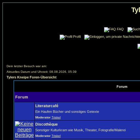
Ty
FAQ
Profil
Dein letzter Besuch war am:
Aktuelles Datum und Uhrzeit: 08.08.2026, 05:39
Tylers Kneipe Foren-Übersicht
Forum
Forum
Literaturcafé
Ein Haufen Bücher und sonstiges Getexte
Moderator
Triskel
Discothèque
Sonstiger Kulturkram wie Musik, Theater, Fotografie/Malerei
Moderator
Triskel