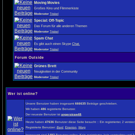
Moving Movies
Großes Kino und Flimmerkiste
Moderator
Triskel
Special: Off-Topic
Das Forum für alle anderen Themen
Moderator
Triskel
Spam Chat
Es gibt auch einen Skype
Chat.
Moderator
Triskel
Forum Outside
Grünes Brett
Neuigkeiten in der Community
Moderator
Triskel
Wer ist online?
Unsere Benutzer haben insgesamt
666635
Beiträge geschrieben.
Wir haben
486
registrierte Benutzer.
Der neueste Benutzer ist
angerstraw48
.
Heute haben
47636
Benutzer diese Seite besucht :: Ein registrierter, 2 vers
Registrierte Benutzer:
Bard
,
Eiranion
,
Warg
Insgesamt sind
1492
Benutzer online: Kein registrierter, kein versteckter und