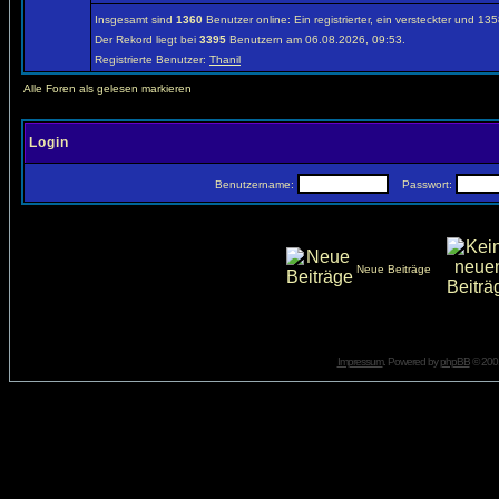
Insgesamt sind
1360
Benutzer online: Ein registrierter, ein versteckter und 1
Der Rekord liegt bei
3395
Benutzern am 06.08.2026, 09:53.
Registrierte Benutzer:
Thanil
Alle Foren als gelesen markieren
Login
Benutzername:
Passwort:
Neue Beiträge
Impressum
. Powered by
phpBB
© 2001