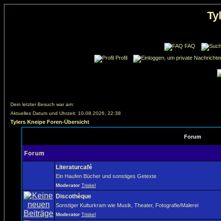
Ty
FAQ
Profil
Dein letzter Besuch war am:
Aktuelles Datum und Uhrzeit: 10.08.2026, 22:38
Tylers Kneipe Foren-Übersicht
Forum
Forum
Literaturcafé
Ein Haufen Bücher und sonstiges Getexte
Moderator
Triskel
Discothèque
Sonstiger Kulturkram wie Musik, Theater, Fotografie/Malerei
Moderator
Triskel