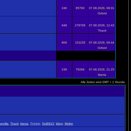
246
85793
07.08.2026, 09:01
Oxford
648
279706
07.08.2026, 12:43
Thanil
806
151155
07.08.2026, 09:44
Oxford
239
79266
07.08.2026, 21:25
titania
Alle Zeiten sind GMT + 1 Stunde
emilla
,
Thanil
,
titania
,
Triskel
,
Troll0815
,
Warg
,
Wolter