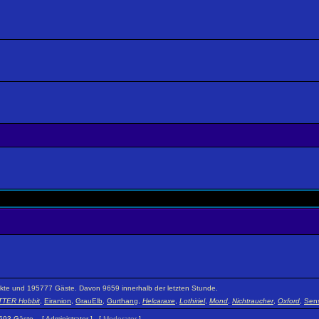
teckte und 195777 Gäste. Davon 9659 innerhalb der letzten Stunde.
TER Hobbit
,
Eiranion
,
GrauElb
,
Gurthang
,
Helcaraxe
,
Lothiriel
,
Mond
,
Nichtraucher
,
Oxford
,
Sens
 1693 Gäste. [
Administrator
] [
Moderator
]