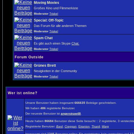
Moving Movies
Großes Kino und Flimmerkiste
Moderator
Triskel
Special: Off-Topic
Das Forum für alle anderen Themen
Moderator
Triskel
Spam Chat
Es gibt auch einen Skype
Chat.
Moderator
Triskel
Forum Outside
Grünes Brett
Neuigkeiten in der Community
Moderator
Triskel
Wer ist online?
Unsere Benutzer haben insgesamt
666635
Beiträge geschrieben.
Wir haben
486
registrierte Benutzer.
Der neueste Benutzer ist
angerstraw48
.
Heute haben
86684
Benutzer diese Seite besucht :: 2 registrierte, 3 verste
Registrierte Benutzer:
Bard
,
Craggan
,
Eiranion
,
Thanil
,
Warg
Insgesamt sind
1346
Benutzer online: Ein registrierter, kein versteckter und 