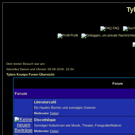
Ty
FAQ
Profil
Dein letzter Besuch war am:
Aktuelles Datum und Uhrzeit: 08.08.2026, 10:34
Tylers Kneipe Foren-Übersicht
Forum
Forum
Literaturcafé
Ein Haufen Bücher und sonstiges Getexte
Moderator
Triskel
Discothèque
Sonstiger Kulturkram wie Musik, Theater, Fotografie/Malerei
Moderator
Triskel