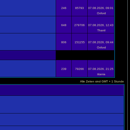
246
85793
07.08.2026, 09:01
Oxford
648
279706
07.08.2026, 12:43
Thanil
806
151155
07.08.2026, 09:44
Oxford
239
79266
07.08.2026, 21:25
titania
Alle Zeiten sind GMT + 1 Stunde