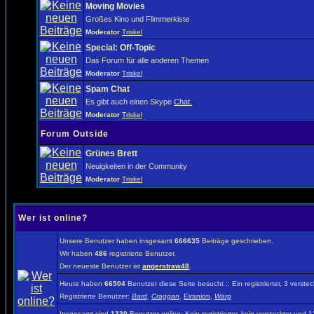
Moving Movies
Großes Kino und Flimmerkiste
Moderator
Triskel
Special: Off-Topic
Das Forum für alle anderen Themen
Moderator
Triskel
Spam Chat
Es gibt auch einen Skype
Chat.
Moderator
Triskel
Forum Outside
Grünes Brett
Neuigkeiten in der Community
Moderator
Triskel
Wer ist online?
Unsere Benutzer haben insgesamt
666635
Beiträge geschrieben.
Wir haben
486
registrierte Benutzer.
Der neueste Benutzer ist
angerstraw48
.
Heute haben
66504
Benutzer diese Seite besucht :: Ein registrierter, 3 vers
Registrierte Benutzer:
Bard
,
Craggan
,
Eiranion
,
Warg
Insgesamt sind
1330
Benutzer online: Kein registrierter, kein versteckter und