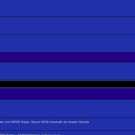
teckte und 66500 Gäste. Davon 8229 innerhalb der letzten Stunde.
 1330 Gäste. [
Administrator
] [
Moderator
]