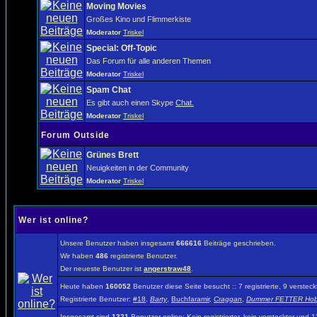
Moving Movies
Großes Kino und Flimmerkiste
Moderator
Triskel
Special: Off-Topic
Das Forum für alle anderen Themen
Moderator
Triskel
Spam Chat
Es gibt auch einen Skype
Chat.
Moderator
Triskel
Forum Outside
Grünes Brett
Neuigkeiten in der Community
Moderator
Triskel
Wer ist online?
Unsere Benutzer haben insgesamt
666616
Beiträge geschrieben.
Wir haben
486
registrierte Benutzer.
Der neueste Benutzer ist
angerstraw48
.
Heute haben
160052
Benutzer diese Seite besucht :: 7 registrierte, 9 verst
Registrierte Benutzer:
#18
,
Barty
,
Buchfaramir
,
Craggan
,
Dummer FETTER Hob
Insgesamt sind
1321
Benutzer online: Kein registrierter, kein versteckter und