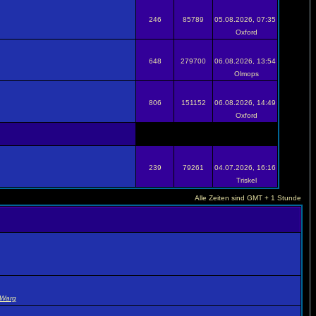
246
85789
05.08.2026, 07:35
Oxford
648
279700
06.08.2026, 13:54
Olmops
806
151152
06.08.2026, 14:49
Oxford
239
79261
04.07.2026, 16:16
Triskel
Alle Zeiten sind GMT + 1 Stunde
Warg