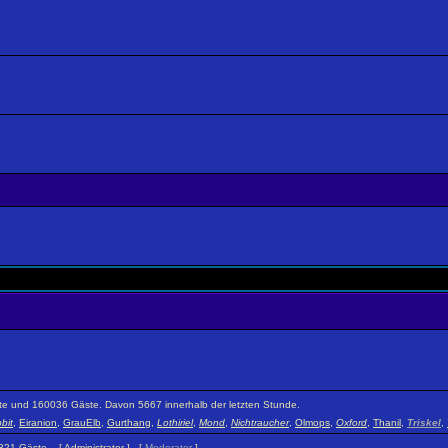
eckte und 160036 Gäste. Davon 5667 innerhalb der letzten Stunde.
bit
,
Eiranion
,
GrauElb
,
Gurthang
,
Lothiriel
,
Mond
,
Nichtraucher
,
Olmops
,
Oxford
,
Thanil
,
Triskel
,
 1321 Gäste. [
Administrator
] [
Moderator
]