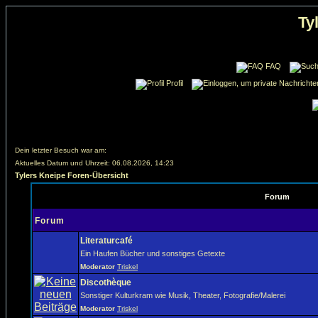
Ty
FAQ
Profil
Dein letzter Besuch war am:
Aktuelles Datum und Uhrzeit: 06.08.2026, 14:23
Tylers Kneipe Foren-Übersicht
Forum
Forum
Literaturcafé
Ein Haufen Bücher und sonstiges Getexte
Moderator
Triskel
Discothèque
Sonstiger Kulturkram wie Musik, Theater, Fotografie/Malerei
Moderator
Triskel