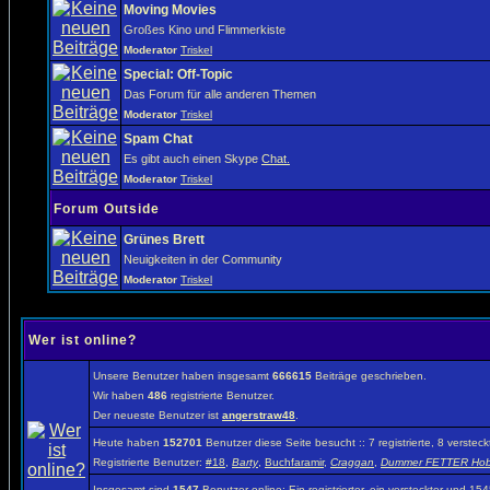
Moving Movies
Großes Kino und Flimmerkiste
Moderator
Triskel
Special: Off-Topic
Das Forum für alle anderen Themen
Moderator
Triskel
Spam Chat
Es gibt auch einen Skype
Chat.
Moderator
Triskel
Forum Outside
Grünes Brett
Neuigkeiten in der Community
Moderator
Triskel
Wer ist online?
Unsere Benutzer haben insgesamt
666615
Beiträge geschrieben.
Wir haben
486
registrierte Benutzer.
Der neueste Benutzer ist
angerstraw48
.
Heute haben
152701
Benutzer diese Seite besucht :: 7 registrierte, 8 verst
Registrierte Benutzer:
#18
,
Barty
,
Buchfaramir
,
Craggan
,
Dummer FETTER Hob
Insgesamt sind
1547
Benutzer online: Ein registrierter, ein versteckter und 1