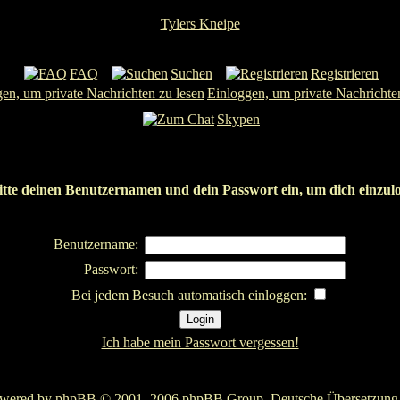
Tylers Kneipe
FAQ
Suchen
Registrieren
Einloggen, um private Nachrichte
Skypen
itte deinen Benutzernamen und dein Passwort ein, um dich einzul
Benutzername:
Passwort:
Bei jedem Besuch automatisch einloggen:
Ich habe mein Passwort vergessen!
owered by
phpBB
© 2001, 2006 phpBB Group. Deutsche Übersetzun