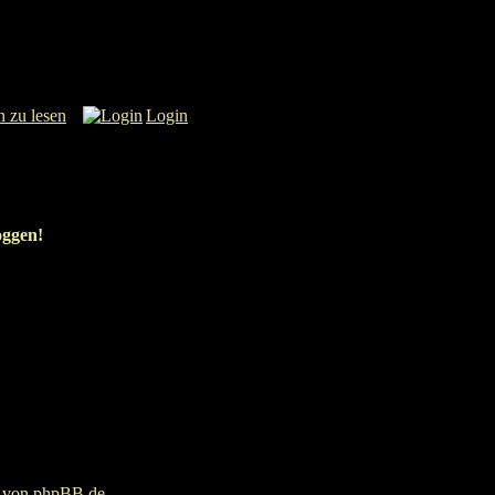
n zu lesen
Login
oggen!
g von
phpBB.de