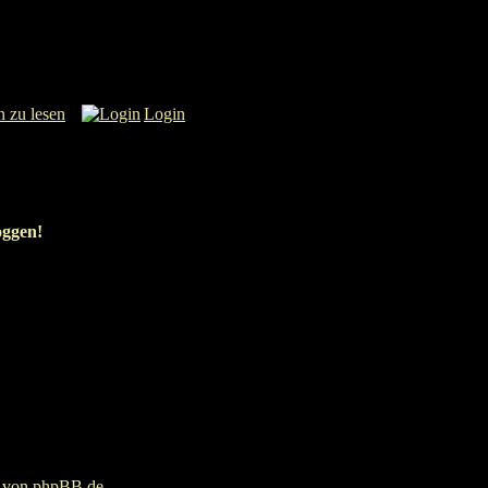
n zu lesen
Login
oggen!
g von
phpBB.de