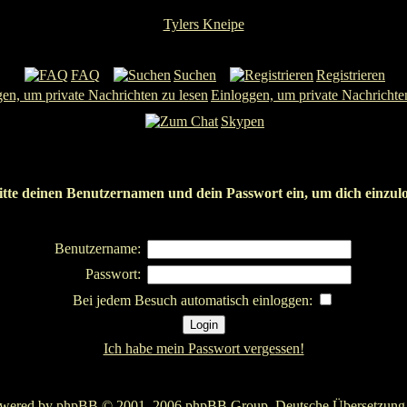
Tylers Kneipe
FAQ
Suchen
Registrieren
Einloggen, um private Nachrichte
Skypen
itte deinen Benutzernamen und dein Passwort ein, um dich einzul
Benutzername:
Passwort:
Bei jedem Besuch automatisch einloggen:
Ich habe mein Passwort vergessen!
owered by
phpBB
© 2001, 2006 phpBB Group. Deutsche Übersetzun