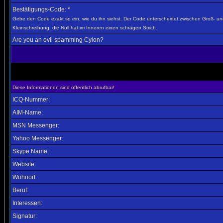
Bestätigungs-Code: *
Gebe den Code exakt so ein, wie du ihn siehst. Der Code unterscheidet zwischen Groß- u
Kleinschreibung, die Null hat im Inneren einen schrägen Strich.
Are you an evil spamming Cylon?
Diese Informationen sind öffentlich abrufbar!
ICQ-Nummer:
AIM-Name:
MSN Messenger:
Yahoo Messenger:
Skype Name:
Website:
Wohnort:
Beruf:
Interessen:
Signatur: