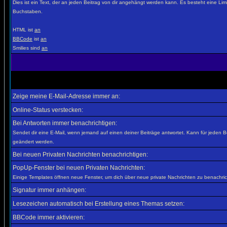
Dies ist ein Text, der an jeden Beitrag von dir angehängt werden kann. Es besteht eine Lim
Buchstaben.
HTML ist
an
BBCode
ist
an
Smilies sind
an
Zeige meine E-Mail-Adresse immer an:
Online-Status verstecken:
Bei Antworten immer benachrichtigen:
Sendet dir eine E-Mail, wenn jemand auf einen deiner Beiträge antwortet. Kann für jeden B
geändert werden.
Bei neuen Privaten Nachrichten benachrichtigen:
PopUp-Fenster bei neuen Privaten Nachrichten:
Einige Templates öffnen neue Fenster, um dich über neue private Nachrichten zu benachric
Signatur immer anhängen:
Lesezeichen automatisch bei Erstellung eines Themas setzen:
BBCode immer aktivieren: