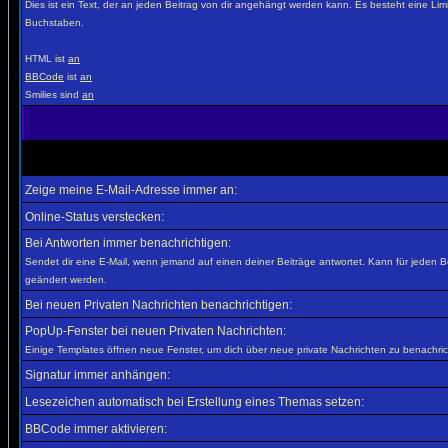
Dies ist ein Text, der an jeden Beitrag von dir angehängt werden kann. Es besteht eine Lim
Buchstaben.
HTML ist
an
BBCode
ist
an
Smilies sind
an
Zeige meine E-Mail-Adresse immer an:
Online-Status verstecken:
Bei Antworten immer benachrichtigen:
Sendet dir eine E-Mail, wenn jemand auf einen deiner Beiträge antwortet. Kann für jeden B
geändert werden.
Bei neuen Privaten Nachrichten benachrichtigen:
PopUp-Fenster bei neuen Privaten Nachrichten:
Einige Templates öffnen neue Fenster, um dich über neue private Nachrichten zu benachric
Signatur immer anhängen:
Lesezeichen automatisch bei Erstellung eines Themas setzen:
BBCode immer aktivieren: