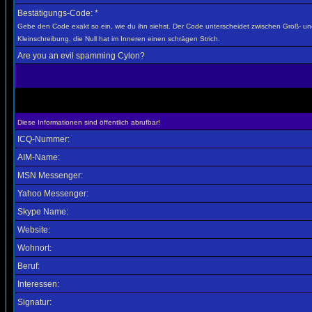
Bestätigungs-Code: *
Gebe den Code exakt so ein, wie du ihn siehst. Der Code unterscheidet zwischen Groß- u
Kleinschreibung, die Null hat im Inneren einen schrägen Strich.
Are you an evil spamming Cylon?
Diese Informationen sind öffentlich abrufbar!
ICQ-Nummer:
AIM-Name:
MSN Messenger:
Yahoo Messenger:
Skype Name:
Website:
Wohnort:
Beruf:
Interessen:
Signatur: