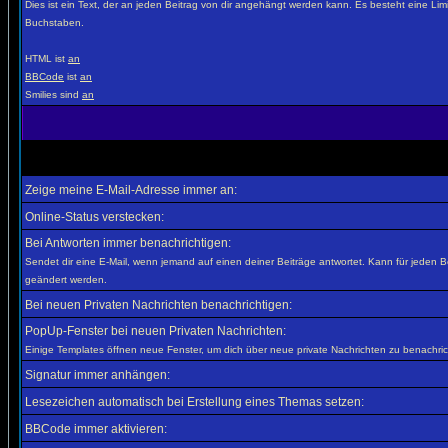
Dies ist ein Text, der an jeden Beitrag von dir angehängt werden kann. Es besteht eine Lim
Buchstaben.
HTML ist
an
BBCode
ist
an
Smilies sind
an
Zeige meine E-Mail-Adresse immer an:
Online-Status verstecken:
Bei Antworten immer benachrichtigen:
Sendet dir eine E-Mail, wenn jemand auf einen deiner Beiträge antwortet. Kann für jeden B
geändert werden.
Bei neuen Privaten Nachrichten benachrichtigen:
PopUp-Fenster bei neuen Privaten Nachrichten:
Einige Templates öffnen neue Fenster, um dich über neue private Nachrichten zu benachric
Signatur immer anhängen:
Lesezeichen automatisch bei Erstellung eines Themas setzen:
BBCode immer aktivieren: