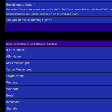
Bestätigungs-Code: *
Gebe den Code exakt so ein, wie du ihn siehst. Der Code unterscheidet zwischen Groß- u
Kleinschreibung, die Null hat im Inneren einen schrägen Strich.
Are you an evil spamming Cylon?
Diese Informationen sind öffentlich abrufbar!
ICQ-Nummer:
AIM-Name:
MSN Messenger:
Yahoo Messenger:
Skype Name:
Website:
Wohnort:
Beruf:
Interessen:
Signatur: