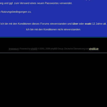
erung und ggf. zum Versand eines neuen Passwortes verwendet.
en Nutzungsbedingungen zu.
Ich bin mit den Konditionen dieses Forums einverstanden und
über
oder
exakt
12 Jahre alt.
Ich bin mit den Konditionen nicht einverstanden.
Impressum
. Powered by
phpBB
© 2001, 2006 phpBB Group. Deutsche Übersetzung von
phpBB.de