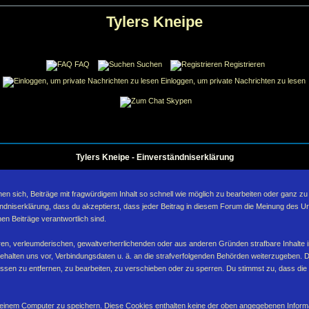
Tylers Kneipe
FAQ
Suchen
Registrieren
Einloggen, um private Nachrichten zu lesen
Skypen
Tylers Kneipe - Einverständniserklärung
sich, Beiträge mit fragwürdigem Inhalt so schnell wie möglich zu bearbeiten oder ganz zu lö
ndniserklärung, dass du akzeptierst, dass jeder Beitrag in diesem Forum die Meinung des Ur
en Beiträge verantwortlich sind.
ären, verleumderischen, gewaltverherrlichenden oder aus anderen Gründen strafbare Inhalte 
behalten uns vor, Verbindungsdaten u. ä. an die strafverfolgenden Behörden weiterzugeben. 
sen zu entfernen, zu bearbeiten, zu verschieben oder zu sperren. Du stimmst zu, dass die
inem Computer zu speichern. Diese Cookies enthalten keine der oben angegebenen Informa