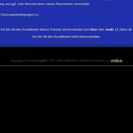
erung und ggf. zum Versand eines neuen Passwortes verwendet.
en Nutzungsbedingungen zu.
Ich bin mit den Konditionen dieses Forums einverstanden und
über
oder
exakt
12 Jahre alt.
Ich bin mit den Konditionen nicht einverstanden.
Impressum
. Powered by
phpBB
© 2001, 2006 phpBB Group. Deutsche Übersetzung von
phpBB.de