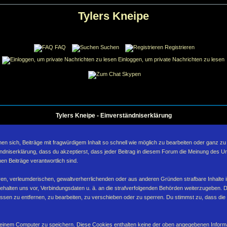
Tylers Kneipe
FAQ
Suchen
Registrieren
Einloggen, um private Nachrichten zu lesen
Skypen
Tylers Kneipe - Einverständniserklärung
sich, Beiträge mit fragwürdigem Inhalt so schnell wie möglich zu bearbeiten oder ganz zu lö
ndniserklärung, dass du akzeptierst, dass jeder Beitrag in diesem Forum die Meinung des Ur
en Beiträge verantwortlich sind.
ären, verleumderischen, gewaltverherrlichenden oder aus anderen Gründen strafbare Inhalte 
behalten uns vor, Verbindungsdaten u. ä. an die strafverfolgenden Behörden weiterzugeben. 
sen zu entfernen, zu bearbeiten, zu verschieben oder zu sperren. Du stimmst zu, dass die
inem Computer zu speichern. Diese Cookies enthalten keine der oben angegebenen Informa