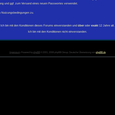
erung und ggf. zum Versand eines neuen Passwortes verwendet.
en Nutzungsbedingungen zu.
Ich bin mit den Konditionen dieses Forums einverstanden und
über
oder
exakt
12 Jahre alt.
Ich bin mit den Konditionen nicht einverstanden.
Impressum
. Powered by
phpBB
© 2001, 2006 phpBB Group. Deutsche Übersetzung von
phpBB.de