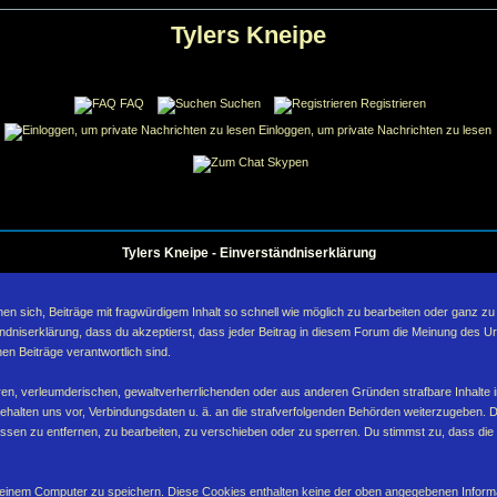
Tylers Kneipe
FAQ
Suchen
Registrieren
Einloggen, um private Nachrichten zu lesen
Skypen
Tylers Kneipe - Einverständniserklärung
sich, Beiträge mit fragwürdigem Inhalt so schnell wie möglich zu bearbeiten oder ganz zu lö
ndniserklärung, dass du akzeptierst, dass jeder Beitrag in diesem Forum die Meinung des Ur
en Beiträge verantwortlich sind.
ären, verleumderischen, gewaltverherrlichenden oder aus anderen Gründen strafbare Inhalte 
behalten uns vor, Verbindungsdaten u. ä. an die strafverfolgenden Behörden weiterzugeben. 
sen zu entfernen, zu bearbeiten, zu verschieben oder zu sperren. Du stimmst zu, dass die
inem Computer zu speichern. Diese Cookies enthalten keine der oben angegebenen Informa