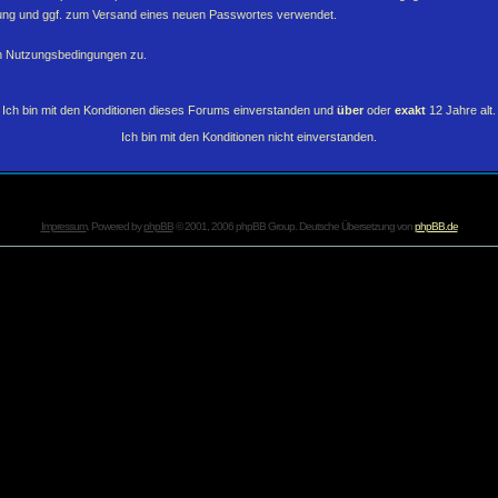
erung und ggf. zum Versand eines neuen Passwortes verwendet.
en Nutzungsbedingungen zu.
Ich bin mit den Konditionen dieses Forums einverstanden und
über
oder
exakt
12 Jahre alt.
Ich bin mit den Konditionen nicht einverstanden.
Impressum
. Powered by
phpBB
© 2001, 2006 phpBB Group. Deutsche Übersetzung von
phpBB.de