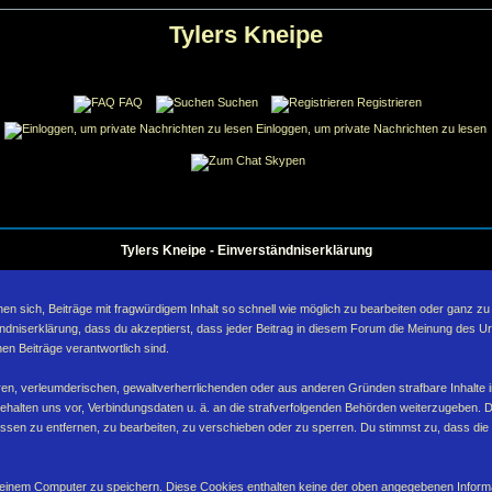
Tylers Kneipe
FAQ
Suchen
Registrieren
Einloggen, um private Nachrichten zu lesen
Skypen
Tylers Kneipe - Einverständniserklärung
sich, Beiträge mit fragwürdigem Inhalt so schnell wie möglich zu bearbeiten oder ganz zu lö
ndniserklärung, dass du akzeptierst, dass jeder Beitrag in diesem Forum die Meinung des Ur
en Beiträge verantwortlich sind.
ären, verleumderischen, gewaltverherrlichenden oder aus anderen Gründen strafbare Inhalte 
behalten uns vor, Verbindungsdaten u. ä. an die strafverfolgenden Behörden weiterzugeben. 
sen zu entfernen, zu bearbeiten, zu verschieben oder zu sperren. Du stimmst zu, dass die
inem Computer zu speichern. Diese Cookies enthalten keine der oben angegebenen Informa