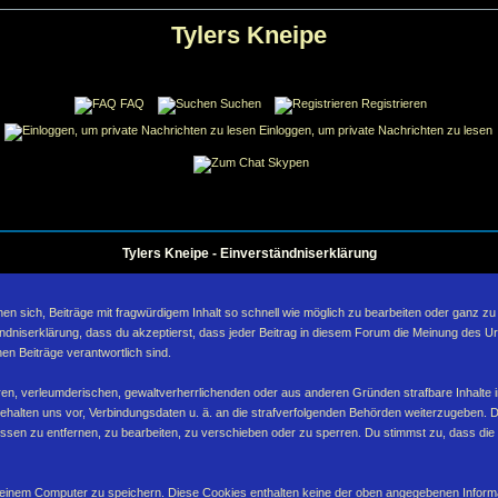
Tylers Kneipe
FAQ
Suchen
Registrieren
Einloggen, um private Nachrichten zu lesen
Skypen
Tylers Kneipe - Einverständniserklärung
sich, Beiträge mit fragwürdigem Inhalt so schnell wie möglich zu bearbeiten oder ganz zu lö
ndniserklärung, dass du akzeptierst, dass jeder Beitrag in diesem Forum die Meinung des Ur
en Beiträge verantwortlich sind.
ären, verleumderischen, gewaltverherrlichenden oder aus anderen Gründen strafbare Inhalte 
behalten uns vor, Verbindungsdaten u. ä. an die strafverfolgenden Behörden weiterzugeben. 
sen zu entfernen, zu bearbeiten, zu verschieben oder zu sperren. Du stimmst zu, dass die
inem Computer zu speichern. Diese Cookies enthalten keine der oben angegebenen Informa