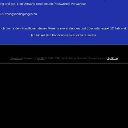
erung und ggf. zum Versand eines neuen Passwortes verwendet.
en Nutzungsbedingungen zu.
Ich bin mit den Konditionen dieses Forums einverstanden und
über
oder
exakt
12 Jahre alt.
Ich bin mit den Konditionen nicht einverstanden.
Impressum
. Powered by
phpBB
© 2001, 2006 phpBB Group. Deutsche Übersetzung von
phpBB.de