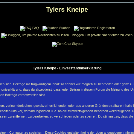
Tylers Kneipe
FAQ
Suchen
Registrieren
Einloggen, um private Nachrichten zu lesen
Skypen
Tylers Kneipe - Einverständniserklärung
sich, Beiträge mit fragwürdigem Inhalt so schnell wie möglich zu bearbeiten oder ganz zu lö
ndniserklärung, dass du akzeptierst, dass jeder Beitrag in diesem Forum die Meinung des Ur
en Beiträge verantwortlich sind.
ären, verleumderischen, gewaltverherrlichenden oder aus anderen Gründen strafbare Inhalte 
behalten uns vor, Verbindungsdaten u. ä. an die strafverfolgenden Behörden weiterzugeben. 
sen zu entfernen, zu bearbeiten, zu verschieben oder zu sperren. Du stimmst zu, dass die
inem Computer zu speichern. Diese Cookies enthalten keine der oben angegebenen Informa