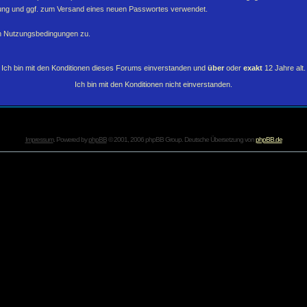
erung und ggf. zum Versand eines neuen Passwortes verwendet.
en Nutzungsbedingungen zu.
Ich bin mit den Konditionen dieses Forums einverstanden und
über
oder
exakt
12 Jahre alt.
Ich bin mit den Konditionen nicht einverstanden.
Impressum
. Powered by
phpBB
© 2001, 2006 phpBB Group. Deutsche Übersetzung von
phpBB.de