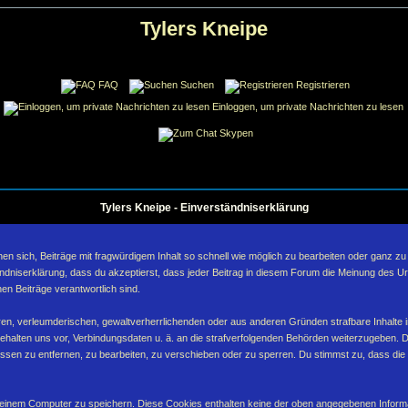
Tylers Kneipe
FAQ
Suchen
Registrieren
Einloggen, um private Nachrichten zu lesen
Skypen
Tylers Kneipe - Einverständniserklärung
sich, Beiträge mit fragwürdigem Inhalt so schnell wie möglich zu bearbeiten oder ganz zu lö
ndniserklärung, dass du akzeptierst, dass jeder Beitrag in diesem Forum die Meinung des Ur
en Beiträge verantwortlich sind.
ären, verleumderischen, gewaltverherrlichenden oder aus anderen Gründen strafbare Inhalte 
behalten uns vor, Verbindungsdaten u. ä. an die strafverfolgenden Behörden weiterzugeben. 
sen zu entfernen, zu bearbeiten, zu verschieben oder zu sperren. Du stimmst zu, dass die
inem Computer zu speichern. Diese Cookies enthalten keine der oben angegebenen Informa