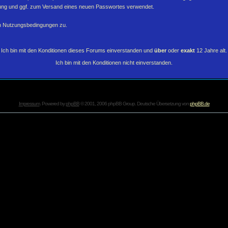
erung und ggf. zum Versand eines neuen Passwortes verwendet.
en Nutzungsbedingungen zu.
Ich bin mit den Konditionen dieses Forums einverstanden und
über
oder
exakt
12 Jahre alt.
Ich bin mit den Konditionen nicht einverstanden.
Impressum
. Powered by
phpBB
© 2001, 2006 phpBB Group. Deutsche Übersetzung von
phpBB.de