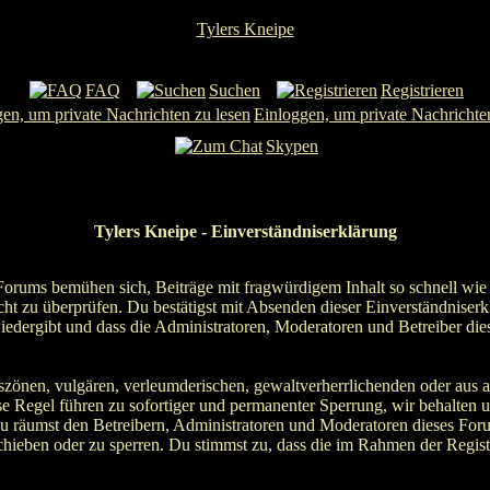
Tylers Kneipe
FAQ
Suchen
Registrieren
Einloggen, um private Nachrichte
Skypen
Tylers Kneipe - Einverständniserklärung
orums bemühen sich, Beiträge mit fragwürdigem Inhalt so schnell wie 
icht zu überprüfen. Du bestätigst mit Absenden dieser Einverständniserkl
dergibt und dass die Administratoren, Moderatoren und Betreiber dies
bszönen, vulgären, verleumderischen, gewaltverherrlichenden oder aus 
e Regel führen zu sofortiger und permanenter Sperrung, wir behalten u
u räumst den Betreibern, Administratoren und Moderatoren dieses Foru
schieben oder zu sperren. Du stimmst zu, dass die im Rahmen der Regis