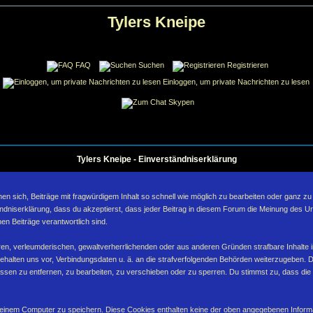
Tylers Kneipe
FAQ
Suchen
Registrieren
Einloggen, um private Nachrichten zu lesen
Skypen
Tylers Kneipe - Einverständniserklärung
sich, Beiträge mit fragwürdigem Inhalt so schnell wie möglich zu bearbeiten oder ganz zu lö
ndniserklärung, dass du akzeptierst, dass jeder Beitrag in diesem Forum die Meinung des Ur
en Beiträge verantwortlich sind.
ären, verleumderischen, gewaltverherrlichenden oder aus anderen Gründen strafbare Inhalte 
behalten uns vor, Verbindungsdaten u. ä. an die strafverfolgenden Behörden weiterzugeben. 
sen zu entfernen, zu bearbeiten, zu verschieben oder zu sperren. Du stimmst zu, dass die
inem Computer zu speichern. Diese Cookies enthalten keine der oben angegebenen Informa