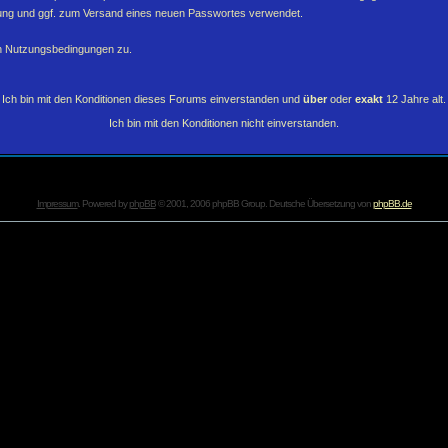
erung und ggf. zum Versand eines neuen Passwortes verwendet.
en Nutzungsbedingungen zu.
Ich bin mit den Konditionen dieses Forums einverstanden und
über
oder
exakt
12 Jahre alt.
Ich bin mit den Konditionen nicht einverstanden.
Impressum
. Powered by
phpBB
© 2001, 2006 phpBB Group. Deutsche Übersetzung von
phpBB.de