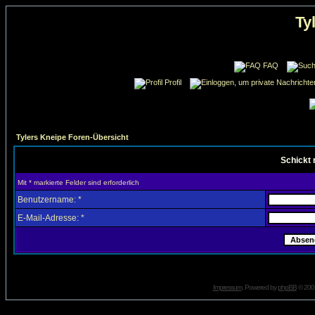
Ty
FAQ
Profil
Tylers Kneipe Foren-Übersicht
Schickt 
Mit * markierte Felder sind erforderlich
Benutzername: *
E-Mail-Adresse: *
Impressum
. Powered by
phpBB
© 2001