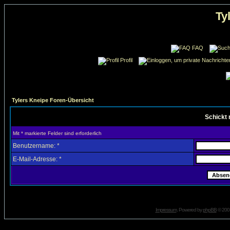
Ty
FAQ
Profil
Tylers Kneipe Foren-Übersicht
Schickt 
Mit * markierte Felder sind erforderlich
Benutzername: *
E-Mail-Adresse: *
Impressum
. Powered by
phpBB
© 2001