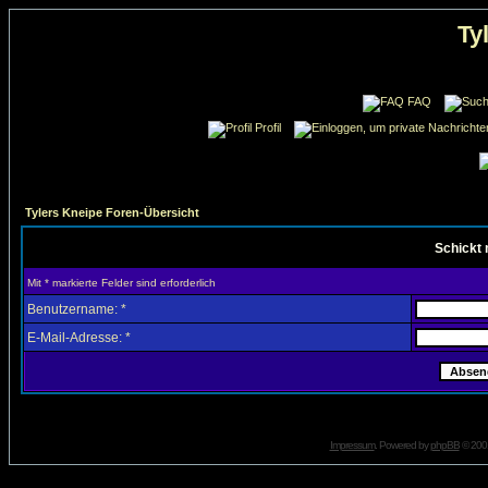
Ty
FAQ
Profil
Tylers Kneipe Foren-Übersicht
Schickt 
Mit * markierte Felder sind erforderlich
Benutzername: *
E-Mail-Adresse: *
Impressum
. Powered by
phpBB
© 2001