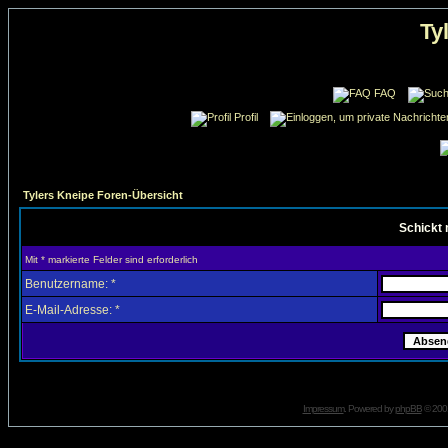
Ty
FAQ
Profil
Tylers Kneipe Foren-Übersicht
Schickt 
Mit * markierte Felder sind erforderlich
Benutzername: *
E-Mail-Adresse: *
Impressum
. Powered by
phpBB
© 2001