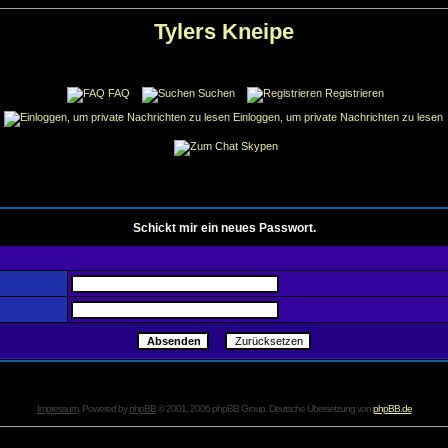
Tylers Kneipe
FAQ
Suchen
Registrieren
Einloggen, um private Nachrichten zu lesen
Skypen
Schickt mir ein neues Passwort.
Impressum
. Powered by
phpBB
© 2001, 2006 phpBB Group. Deutsche Übersetzung von
phpBB.de